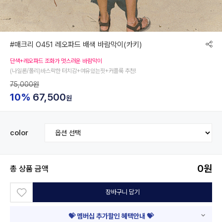
#매크리 O451 레오파드 배색 바람막이(카키)
단색+레오파드 조화가 멋스러운 바람막이
(나일론/폴리)바스락한 터치감+여유있는핏+커플룩 추천!
75,000원
10%
67,500
원
color
0
원
총 상품 금액
장바구니 담기
💝 멤버십 추가할인 혜택안내 💝