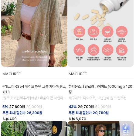
MACHREE
MACHREE
#매크리 R354 웨이브 패턴 크롭 가디건(핑크,
뷰티몬스터 칼로컷 다이어트 1000mg x 120
카키)
정
[핑크,카키컬러추가!]여성스러움의 끝 쇄골라인
재구매1위 다이어트, 11년판매 원조 칼로컷
강조
5%
27,600
원
29,000원
43%
29,700
원
52,000원
쿠폰 최대 할인가 26,300원
쿠폰 최대 할인가 20,790원
리뷰
409
리뷰
6,070