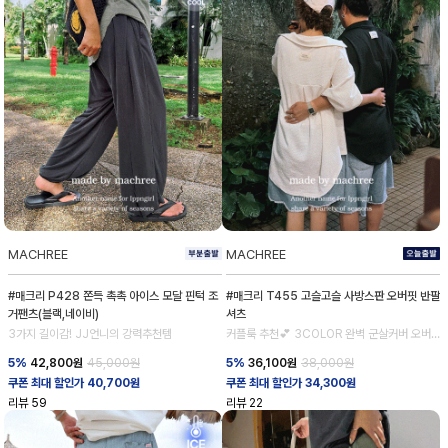
MACHREE
MACHREE
#매크리 P428 쫀득 촉촉 아이스 모달 핀턱 조
#매크리 T455 고슬고슬 사방스판 오버핏 반팔
거팬츠(블랙,네이비)
셔츠
3가지 길이감! JJ언니의 강력추천템
커플룩 추천💕 3COLOR 완벽 군살커버 오버
핏 셔츠
5%
42,800
원
45,000원
5%
36,100
원
38,000원
쿠폰 최대 할인가 40,700원
쿠폰 최대 할인가 34,300원
리뷰
59
리뷰
22