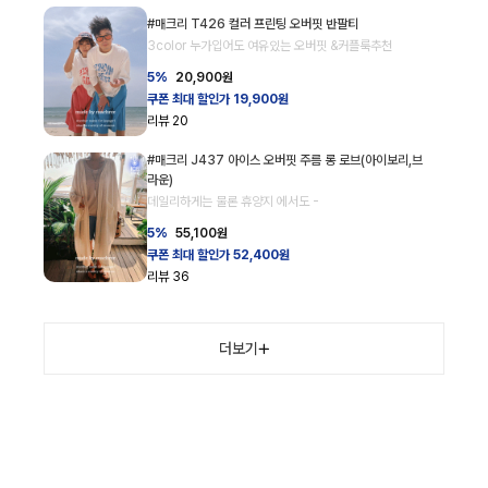
#매크리 T426 컬러 프린팅 오버핏 반팔티
3color 누가입어도 여유있는 오버핏 &커플룩추천
5%
20,900
원
쿠폰 최대 할인가 19,900원
리뷰
20
#매크리 J437 아이스 오버핏 주름 롱 로브(아이보리,브
라운)
데일리하게는 물론 휴양지 에서도 -
5%
55,100
원
쿠폰 최대 할인가 52,400원
리뷰
36
더보기