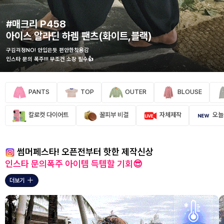
#매크리 P458
아이스 알라딘 하렘 팬츠(화이트,블랙)
구김걱정NO! 안입은듯 편안한착용감
인스타 문의 폭주!!! 무조건 소장 필수👍
PANTS
TOP
OUTER
BLOUSE
칼로컷 다이어트
꿀피부 비결
자체제작
오늘
썸머페스타! 오픈전부터 핫한 제작신상
인스타 문의폭주 아이템 득템할 기회😎
더보기