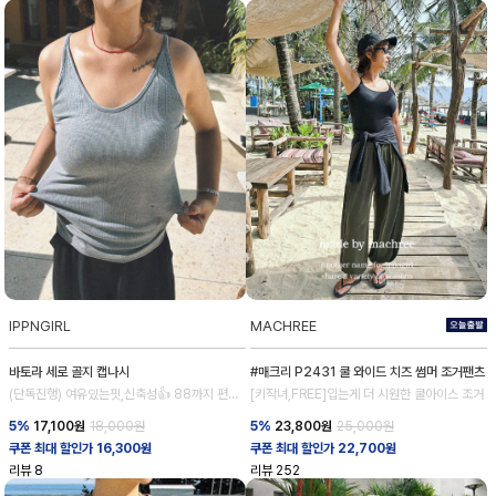
IPPNGIRL
MACHREE
바토라 세로 골지 캡나시
#매크리 P2431 쿨 와이드 치즈 썸머 조거팬츠
(단독진행) 여유있는핏,신축성👍 88까지 편안
[키작녀,FREE]입는게 더 시원한 쿨아이스 조거
하게
5%
17,100
원
18,000원
5%
23,800
원
25,000원
쿠폰 최대 할인가 16,300원
쿠폰 최대 할인가 22,700원
리뷰
8
리뷰
252