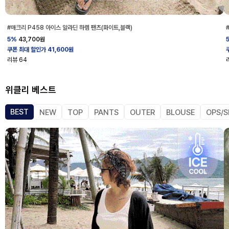
#매크리 P458 아이스 알라딘 하렘 팬츠(화이트,블랙)
5%
43,700
원
쿠폰 최대 할인가 41,600원
리뷰
64
위클리 베스트
BEST
NEW
TOP
PANTS
OUTER
BLOUSE
OPS/S