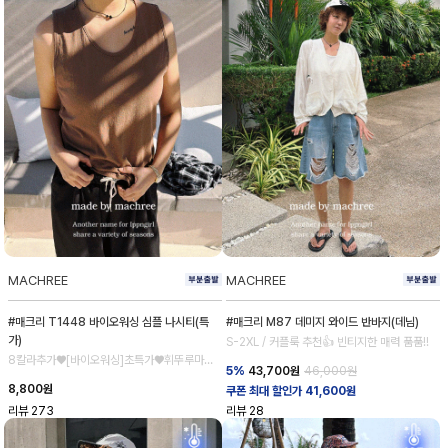
MACHREE
MACHREE
#매크리 T1448 바이오워싱 심플 나시티(특
#매크리 M87 데미지 와이드 반바지(데님)
가)
S-2XL / 커플룩 추천👍 빈티지한 매력 품품!!
8칼라추가♥[바이오워싱]초특가♥휘뚜루마뚜
5%
43,700
원
46,000원
루 강추!
8,800
원
쿠폰 최대 할인가 41,600원
리뷰
273
리뷰
28