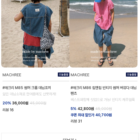
MACHREE
MACHREE
#매크리 M85 썸머 크롭 데님조끼
#매크리 M86 힙앤힙 빈티지 썸머 버뮤다 데님
팬츠
얇은 데님소재로 한여름에도 산뜻하게!
베스트와함께 셋업으로 가능! 빈티지 캐주얼룩
20%
36,000
원
45,000원
5%
42,800
원
45,000원
리뷰
16
쿠폰 최대 할인가 40,700원
리뷰
31