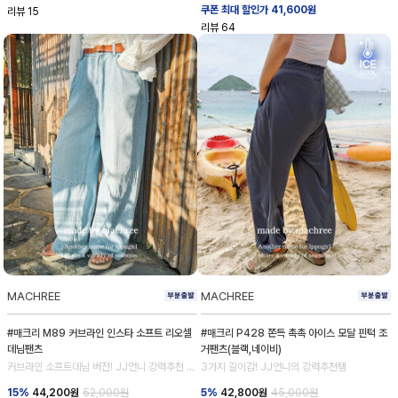
쿠폰 최대 할인가 41,600원
리뷰
15
리뷰
64
MACHREE
MACHREE
#매크리 M89 커브라인 인스타 소프트 리오셀
#매크리 P428 쫀득 촉촉 아이스 모달 핀턱 조
데님팬츠
거팬츠(블랙,네이비)
커브라인 소프트데님 버전! JJ언니 강력추천 데
3가지 길이감! JJ언니의 강력추천템
님 💕
15%
44,200
원
52,000원
5%
42,800
원
45,000원