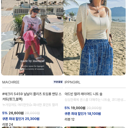
MACHREE
IPPNGIRL
#매크리 S459 날날이 플리츠 트임롱 밴딩 스
아드빈 컬러 레이어드 니트 숄
커트(핑크,블랙)
심심한룩에 센스를 더해주는 니트숄, 코디완성
도 업!
누가입어도 여리한핏👍 화사한 포인트 컬러
5%
19,000
원
20,000원
5%
26,600
원
28,000원
쿠폰 최대 할인가 18,100원
쿠폰 최대 할인가 25,300원
리뷰
12
리뷰
24