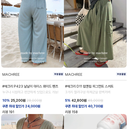
MACHREE
MACHREE
#매크리 P423 날날이 아이스 와이드 팬츠
#매크리 D11 힙앤힙 피그먼트 스커트
누구나 시원하고 편안하게 셋업으로도 가능!
3가지 컬러구성 하체군살 완벽커버
10%
25,200
원
28,000원
5%
42,800
원
45,000원
쿠폰 최대 할인가 24,000원
쿠폰 최대 할인가 40,700원
리뷰
191
리뷰
158