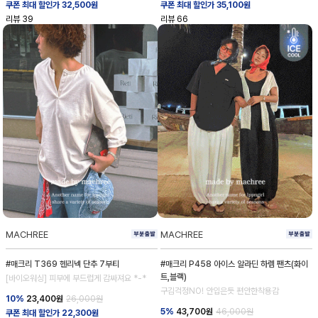
쿠폰 최대 할인가 32,500원
쿠폰 최대 할인가 35,100원
리뷰
39
리뷰
66
MACHREE
MACHREE
#매크리 T369 헨리넥 단추 7부티
#매크리 P458 아이스 알라딘 하렘 팬츠(화이
트,블랙)
[바이오워싱] 피부에 부드럽게 감싸져요 *-*
구김걱정NO! 안입은듯 편안한착용감
10%
23,400
원
26,000원
5%
43,700
원
46,000원
쿠폰 최대 할인가 22,300원