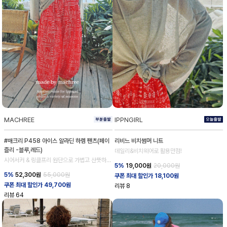
MACHREE
IPPNGIRL
#매크리 P458 아이스 알라딘 하렘 팬츠(페이
리비느 비치썸머 니트
즐리 -블루,레드)
데일리&비치웨어로 활용만점!
시어서커 & 링클프리 원단으로 가볍고 산뜻하
5%
19,000
원
20,000원
게!
5%
52,300
원
55,000원
쿠폰 최대 할인가 18,100원
쿠폰 최대 할인가 49,700원
리뷰
8
리뷰
64