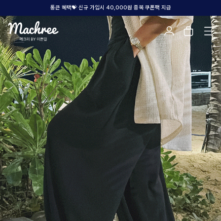
통큰 혜택💝 신규 가입시 40,000원 중복 쿠폰팩 지급