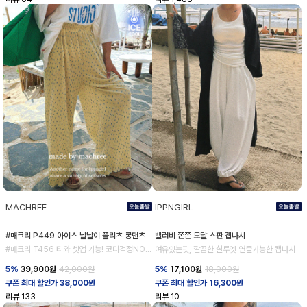
MACHREE
IPPNGIRL
#매크리 P449 아이스 날날이 플리츠 롱팬츠
벨러비 쫀쫀 모달 스판 캡나시
#매크리 T456 티와 셋업 가능! 코디걱정NO
여유있는핏, 깔끔한 실루엣 연출가능한 캡나시
NO!
5%
39,900
원
42,000원
5%
17,100
원
18,000원
쿠폰 최대 할인가 38,000원
쿠폰 최대 할인가 16,300원
리뷰
133
리뷰
10