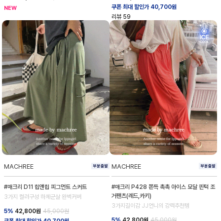
쿠폰 최대 할인가 40,700원
NEW
리뷰
59
MACHREE
MACHREE
#매크리 D11 힙앤힙 피그먼트 스커트
#매크리 P428 쫀득 촉촉 아이스 모달 핀턱 조
거팬츠(레드,카키)
3가지 컬러구성 하체군살 완벽커버
3가지길이감 JJ언니의 강력추천템
5%
42,800
원
45,000원
5%
42,800
원
45,000원
쿠폰 최대 할인가 40,700원