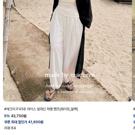
#매크리 P458 아이스 알라딘 하렘 팬츠(화이트,블랙)
5%
43,700
원
쿠폰 최대 할인가 41,600원
리뷰
64