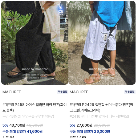
MACHREE
MACHREE
#매크리 P458 아이스 알라딘 하렘 팬츠(화이
#매크리 P2429 힙앤힙 썸머 버뮤다 팬츠(핑
트,블랙)
크,그린,라이트그레이)
구김걱정NO! 안입은듯 편안한착용감
#2416 썸머 버전♥ 얇아서 더욱 시원해요!
5%
43,700
원
46,000원
5%
27,600
원
29,000원
쿠폰 최대 할인가 41,600원
쿠폰 최대 할인가 26,300원
리뷰
64
리뷰
1,488