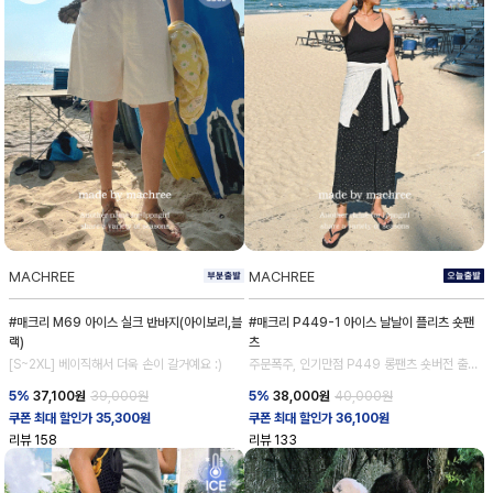
MACHREE
MACHREE
#매크리 M69 아이스 실크 반바지(아이보리,블
#매크리 P449-1 아이스 날날이 플리츠 숏팬
랙)
츠
[S~2XL] 베이직해서 더욱 손이 갈거예요 :)
주문폭주, 인기만점 P449 롱팬츠 숏버전 출시!
💕
5%
37,100
원
39,000원
5%
38,000
원
40,000원
쿠폰 최대 할인가 35,300원
쿠폰 최대 할인가 36,100원
리뷰
158
리뷰
133