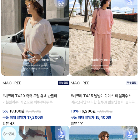
MACHREE
MACHREE
#매크리 T420 촉촉 모달 유넥 반팔티
#매크리 T435 날날이 아이스 티 블라우스
기본컬러&디자인으로 휘뚜루마뚜루-
여유있지만 여리한 실루엣 활용만점 티 블라우
스
5%
18,100
원
19,000원
10%
16,200
원
18,000원
쿠폰 최대 할인가 17,200원
쿠폰 최대 할인가 15,400원
리뷰
43
리뷰
191