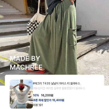
MADE BY
MACHREE
전체보기
#매크리 T435 날날이 아이스 티 블라우스
여유있지만 여리한 실루엣 활용만점 티 블라우스
10%
16,200
원
쿠폰 최대 할인가 15,400원
리뷰
191