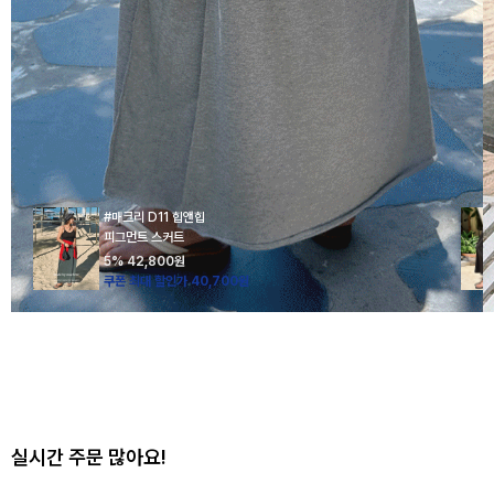
#매크리 D11 힙앤힙
피그먼트 스커트
5%
42,800
원
쿠폰 최대 할인가 40,700원
실시간 주문 많아요!