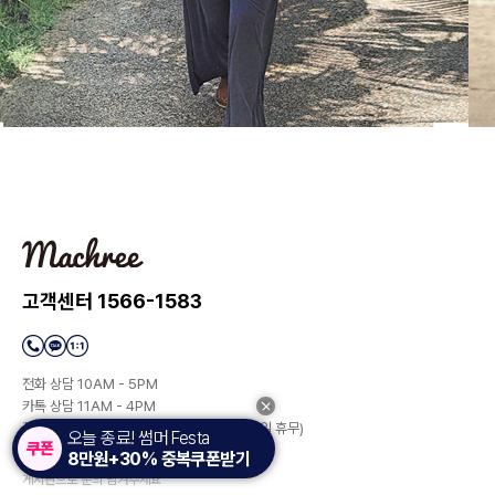
고객센터 1566-1583
전화 상담 10AM - 5PM
카톡 상담 11AM - 4PM
점심 시간 12:30AM - 1:30PM(토/일/공휴일 휴무)
오늘 종료! 썸머 Festa
8만원+30% 중복쿠폰받기
상담이 많아 전화 연결이 안될 시에는
게시판으로 문의 남겨주세요