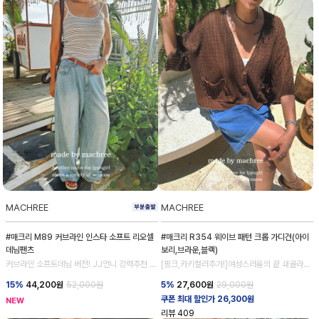
MACHREE
MACHREE
#매크리 M89 커브라인 인스타 소프트 리오셀
#매크리 R354 웨이브 패턴 크롭 가디건(아이
데님팬츠
보리,브라운,블랙)
커브라인 소프트데님 버전! JJ언니 강력추천 데
[핑크,카키컬러추가!]여성스러움의 끝 쇄골라인
님 💕
강조
15%
44,200
원
52,000원
5%
27,600
원
29,000원
쿠폰 최대 할인가 26,300원
NEW
리뷰
409