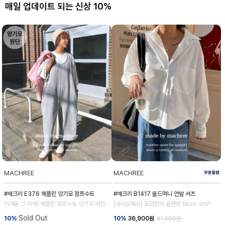
매일 업데이트 되는 신상 10%
MACHREE
MACHREE
#매크리 E376 채플린 양기모 점프수트
#매크리 B1417 올드머니 언발 셔츠
귀여움 그 자체! 채플린 점프수트 양기모 버전
[바이오워싱] 모던함의 끝판왕 Basic shirt
Sold Out
10%
10%
36,900
원
41,000원