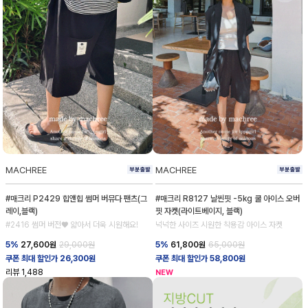
MACHREE
MACHREE
#매크리 P2429 힙앤힙 썸머 버뮤다 팬츠(그
#매크리 R8127 날씬핏 -5kg 쿨 아이스 오버
레이,블랙)
핏 자켓(라이트베이지, 블랙)
#2416 썸머 버전♥ 얇아서 더욱 시원해요!
넉넉한 사이즈 시원한 착용감 아이스 자켓
5%
27,600
원
29,000원
5%
61,800
원
65,000원
쿠폰 최대 할인가 26,300원
쿠폰 최대 할인가 58,800원
리뷰
1,488
NEW