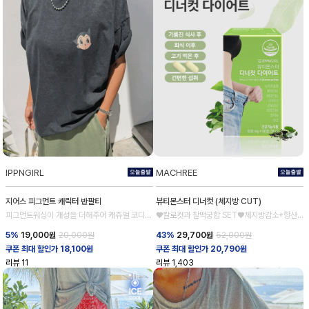
IPPNGIRL
MACHREE
지어스 피그먼트 캐릭터 반팔티
뷰티몬스터 디너컷 (체지방 CUT)
피그먼트워싱이 개성을 더해주어 캐쥬얼 코디완
♥칼로컷과 찰떡궁합 SET♥체지방감소+항산
성
화
5%
19,000
원
20,000원
43%
29,700
원
52,000원
쿠폰 최대 할인가 18,100원
쿠폰 최대 할인가 20,790원
리뷰
11
리뷰
1,403