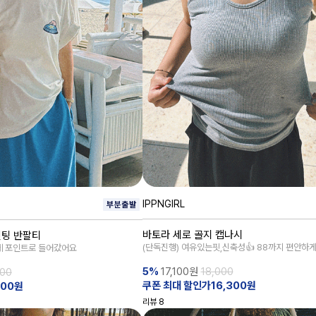
IPPNGIRL
바토라 세로 골지 캡나시
린팅 반팔티
(단독진행) 여유있는핏,신축성👍 88까지 편안하
에 포인트로 들어갔어요
5%
17,100
원
18,000
000
쿠폰 최대 할인가16,300원
100원
리뷰
8