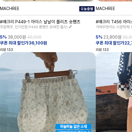
MACHREE
MACHREE
#매크리 P449-1 아이스 날날이 플리츠 숏팬츠
#매크리 T456 아
주문폭주, 인기만점 P449 롱팬츠 숏버전 출시! 💕
가벼우면서도 시원하게! 
5%
38,000
원
40,000
5%
23,800
원
25,0
쿠폰 최대 할인가36,100원
쿠폰 최대 할인가22,
리뷰
133
리뷰
133