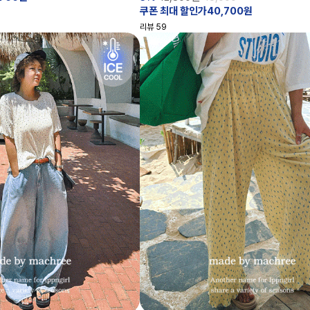
쿠폰 최대 할인가40,700원
리뷰
59