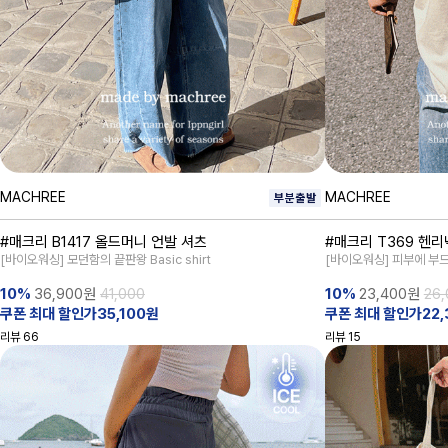
MACHREE
MACHREE
#매크리 B1417 올드머니 언발 셔츠
#매크리 T369 헨리
[바이오워싱] 모던함의 끝판왕 Basic shirt
[바이오워싱] 피부에 부드
10%
36,900
원
41,000
10%
23,400
원
26,
쿠폰 최대 할인가35,100원
쿠폰 최대 할인가22,
리뷰
66
리뷰
15