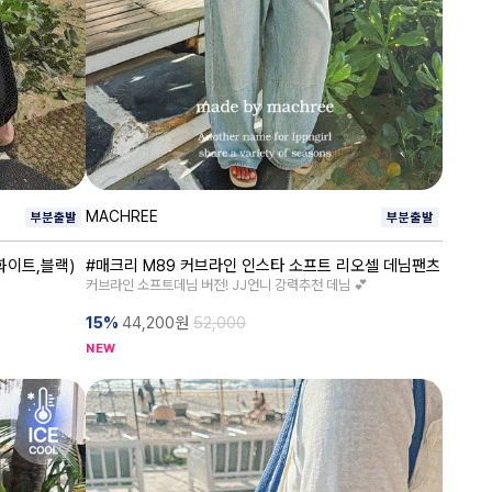
MACHREE
화이트,블랙)
#매크리 M89 커브라인 인스타 소프트 리오셀 데님팬츠
커브라인 소프트데님 버전! JJ언니 강력추천 데님 💕
15%
44,200
원
52,000
NEW