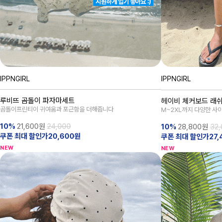
IPPNGIRL
IPPNGIRL
루비뜨 곰돌이 파자마세트
헤이비 체커보드 래
곰돌이프린티이 귀여움과 포근함을 더해줍니다
M~2XL까지 다양한 사
10%
21,600
원
24,000
10%
28,800
원
32,
쿠폰 최대 할인가20,600원
쿠폰 최대 할인가27,
NEW
NEW