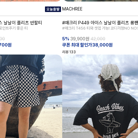
MACHREE
이스 날날이 플리츠 반팔티
#매크리 P449 아이스 날날이 플리츠 롱
포인트주기 좋은 티
#매크리 T456 티와 셋업 가능! 코디걱정NO NO!
00
5%
39,900
원
42,000
700원
쿠폰 최대 할인가38,000원
리뷰
133