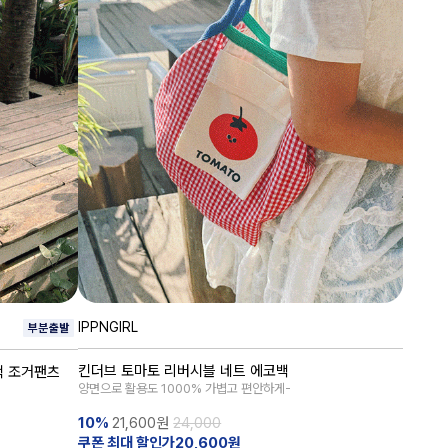
IPPNGIRL
킨더브 토마토 리버시블 네트 에코백
턱 조거팬츠
양면으로 활용도 1000% 가볍고 편안하게-
10%
21,600
원
24,000
쿠폰 최대 할인가20,600원