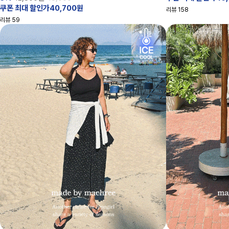
쿠폰 최대 할인가40,700원
리뷰
158
리뷰
59