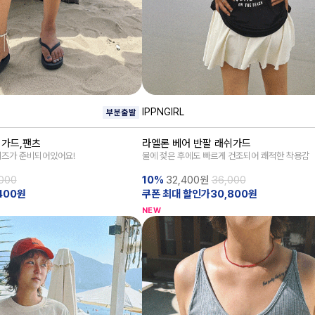
IPPNGIRL
쉬가드,팬츠
라엘론 베어 반팔 래쉬가드
이즈가 준비되어있어요!
물에 젖은 후에도 빠르게 건조되어 쾌적한 착용감
000
10%
32,400
원
36,000
400원
쿠폰 최대 할인가30,800원
NEW