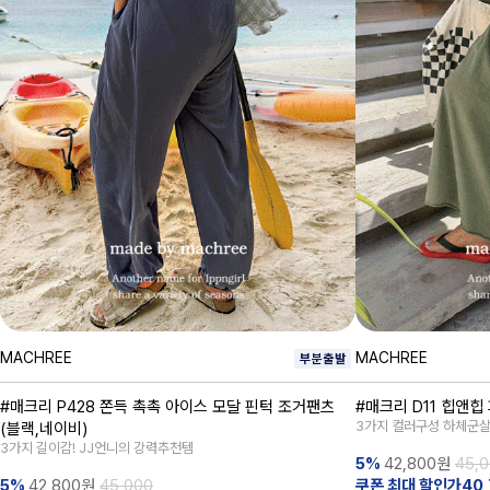
MACHREE
MACHREE
#매크리 P428 쫀득 촉촉 아이스 모달 핀턱 조거팬츠
#매크리 D11 힙앤
3가지 컬러구성 하체군
(블랙,네이비)
3가지 길이감! JJ언니의 강력추천템
5%
42,800
원
45,
5%
42,800
원
45,000
쿠폰 최대 할인가40,