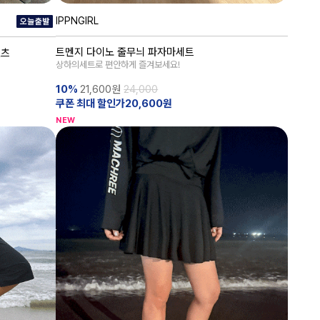
IPPNGIRL
트멘지 다이노 줄무늬 파자마세트
팬츠
상하의세트로 편안하게 즐겨보세요!
10%
21,600
원
24,000
쿠폰 최대 할인가20,600원
NEW