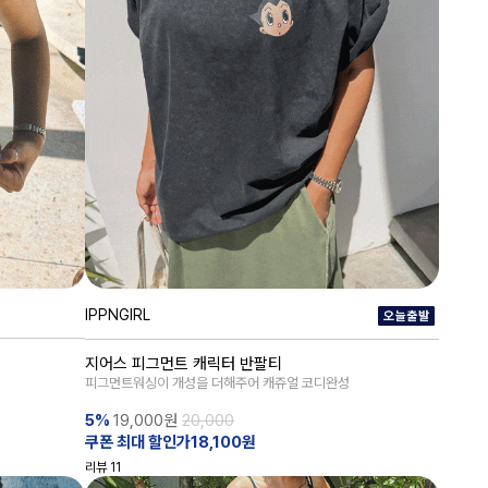
IPPNGIRL
지어스 피그먼트 캐릭터 반팔티
게
피그먼트워싱이 개성을 더해주어 캐쥬얼 코디완성
5%
19,000
원
20,000
쿠폰 최대 할인가18,100원
리뷰
11