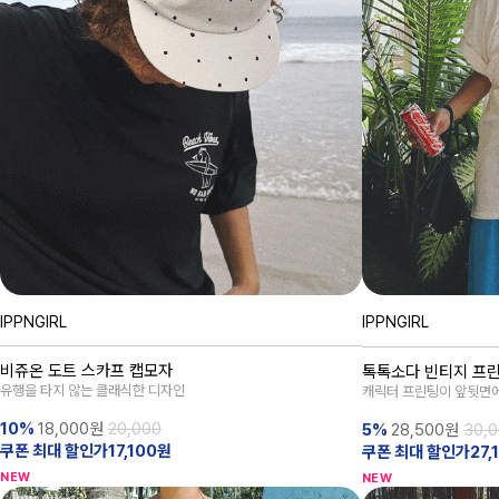
IPPNGIRL
IPPNGIRL
비쥬온 도트 스카프 캡모자
톡톡소다 빈티지 프
유행을 타지 않는 클래식한 디자인
캐릭터 프린팅이 앞뒷면
10%
18,000
원
20,000
5%
28,500
원
30,
쿠폰 최대 할인가17,100원
쿠폰 최대 할인가27,
NEW
NEW