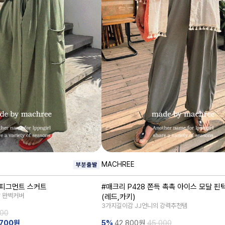
MACHREE
힙 피그먼트 스커트
#매크리 P428 쫀득 촉촉 아이스 모달 핀
살 완벽커버
(레드,카키)
3가지길이감 JJ언니의 강력추천템
000
700원
5%
42,800
원
45,000