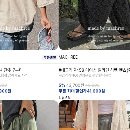
MACHREE
넥 단추 7부티
#매크리 P458 아이스 알라딘 하렘 팬츠(
럽게 감싸져요 *-*
구김걱정NO! 안입은듯 편안한착용감
000
5%
43,700
원
46,000
300원
쿠폰 최대 할인가41,600원
리뷰
66