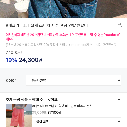
#매크리 T421 절개 스티치 자수 셔링 언발 반팔티
더시원하고 쾌적한 20수원단 !!! 심플한듯 소소한 매력 포인트를 느낄 수 있는 'machree'
제작티
(16수 & 20수 바이오워싱면100) 뒷절개 스티치 + machree 자수 + 셔링 포인트까지!
27,000원
10%
24,300
원
color
추가 구성 상품 + 함께 주문 많아요
#매크리 D8 힙앤힙 형광 피그먼트 버뮤다 팬츠
39,000원
37,100원