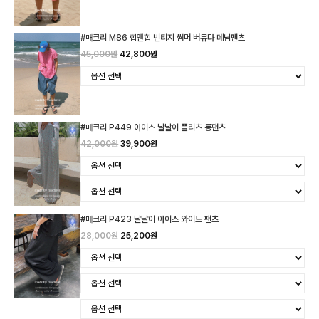
#매크리 M86 힙앤힙 빈티지 썸머 버뮤다 데님팬츠
45,000원
42,800원
#매크리 P449 아이스 날날이 플리츠 롱팬츠
42,000원
39,900원
#매크리 P423 날날이 아이스 와이드 팬츠
28,000원
25,200원