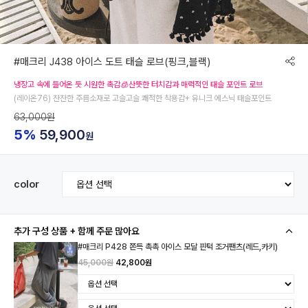
#매크리 J438 아이스 도트 태슬 로브(핑크,블랙)
냉장고 속에 들어온 듯 시원한 촉감🧊산뜻한 터치감과 매력적인 태슬 포인트 로브
(레이온76) 잔잔한 주름소재로 고슬고슬 쾌적한 착용감+ 유니크 에스닉 태슬포인트
63,000원
5%
59,900
원
color
추가 구성 상품 + 함께 주문 많아요
#매크리 P428 쫀득 촉촉 아이스 모달 핀턱 조거팬츠(레드,카키)
45,000원
42,800원