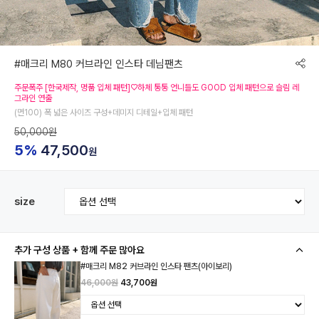
#매크리 M80 커브라인 인스타 데님팬츠
주문폭주 [한국제작, 명품 입체 패턴]♡하체 통통 언니들도 GOOD 입체 패턴으로 슬림 레
그라인 연출
(면100) 폭 넓은 사이즈 구성+데미지 디테일+입체 패턴
50,000원
5%
47,500
원
size
추가 구성 상품 + 함께 주문 많아요
#매크리 M82 커브라인 인스타 팬츠(아이보리)
46,000원
43,700원