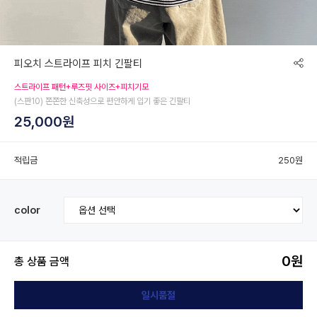
피오치 스트라이프 피치 긴팔티
스트라이프 패턴+루즈핏 사이즈+피치기모
(스판10) 쫀쫀한 신축성으로 편안하게 입기 좋은 긴팔티
25,000원
적립금
250원
color
0
원
총 상품 금액
일시품절