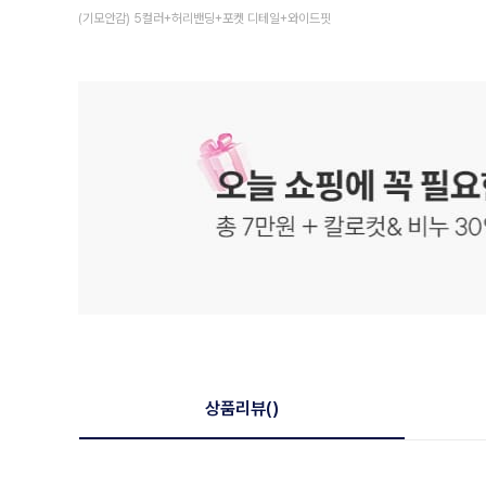
(기모안감) 5컬러+허리밴딩+포켓 디테일+와이드핏
상품리뷰
()