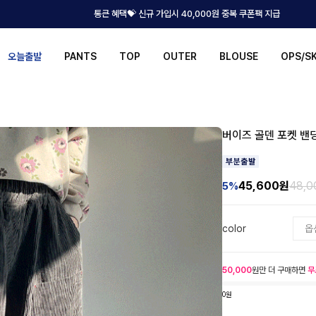
통큰 혜택💝 신규 가입시 40,000원 중복 쿠폰팩 지급
오늘출발
PANTS
TOP
OUTER
BLOUSE
OPS/S
버이즈 골덴 포켓 밴
45,600
원
48,
5%
color
50,000
원만 더 구매하면
무
0원