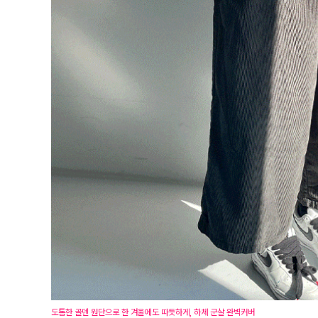
도톰한 골덴 원단으로 한 겨울에도 따듯하게, 하체 군살 완벽커버