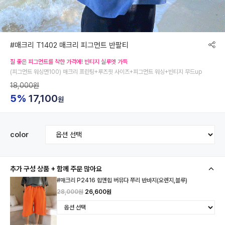
#매크리 T1402 매크리 피그먼트 반팔티
질 좋은 피그먼트를 착한 가격에! 빈티지 실루엣 가득
(피그먼트 워싱면100) 매크리 프린팅+루즈핏 사이즈+피그먼트 워싱+빈티지 무드up
18,000원
5%
17,100
원
color
추가 구성 상품 + 함께 주문 많아요
#매크리 P2416 힙앤힙 버뮤다 쭈리 반바지(오렌지,블루)
28,000원
26,600원