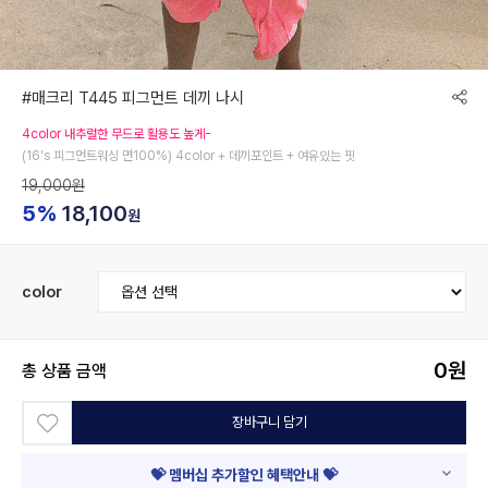
#매크리 T445 피그먼트 데끼 나시
4color 내추럴한 무드로 활용도 높게-
(16's 피그먼트워싱 면100%) 4color + 데끼포인트 + 여유있는 핏
19,000원
5%
18,100
원
color
0
원
총 상품 금액
장바구니 담기
💝 멤버십 추가할인 혜택안내 💝