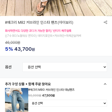
#매크리 M82 커브라인 인스타 팬츠(아이보리)
화사하면서도 다양한 코디가 가능한 컬러,/ 빈티지 캐주얼룩
((7수 BO/노멀워싱 면100) 데미지포인트+커브라인+하체군살커버
46,000원
5%
43,700
원
옵션
추가 구성 상품 + 함께 주문 많아요
#매크리 M80 커브라인 인스타 데님팬츠
50,000원
47,500원