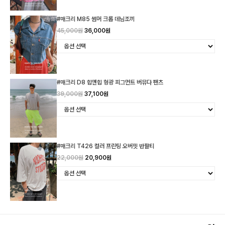
#매크리 M85 썸머 크롭 데님조끼
45,000원
36,000원
#매크리 D8 힙앤힙 형광 피그먼트 버뮤다 팬츠
39,000원
37,100원
#매크리 T426 컬러 프린팅 오버핏 반팔티
22,000원
20,900원