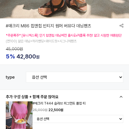
#매크리 M86 힙앤힙 빈티지 썸머 버뮤다 데님팬츠
*주문폭주* [유니섹스룩] 인기 힙앤힙 데님버전 출시👍커플룩 추천! 얇고 시원한 여름원단
(면100) 얇은 데님+허리밴딩+와이드핏+시그니처팬츠
45,000원
5%
42,800
원
type
추가 구성 상품 + 함께 주문 많아요
#매크리 T444 슬라브 피그먼트 롤업 티
25,000원
22,500원