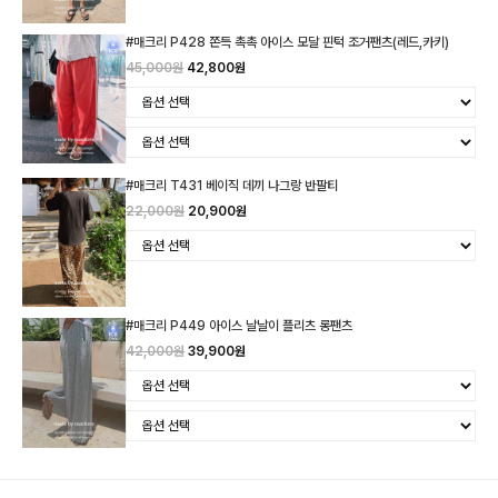
#매크리 P428 쫀득 촉촉 아이스 모달 핀턱 조거팬츠(레드,카키)
45,000원
42,800원
#매크리 T431 베이직 데끼 나그랑 반팔티
22,000원
20,900원
#매크리 P449 아이스 날날이 플리츠 롱팬츠
42,000원
39,900원