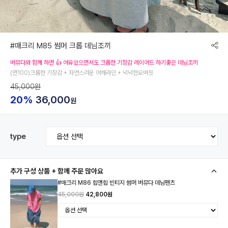
#매크리 M85 썸머 크롭 데님조끼
버뮤다와 함께 하면 👍 여유있으면서도 크롭한 기장감 레이어드 하기좋은 데님조끼
(면100)크롭한 기장감 + 자연스러운 어깨라인 + 넉넉한오버핏
45,000원
20%
36,000
원
type
추가 구성 상품 + 함께 주문 많아요
#매크리 M86 힙앤힙 빈티지 썸머 버뮤다 데님팬츠
45,000원
42,800원