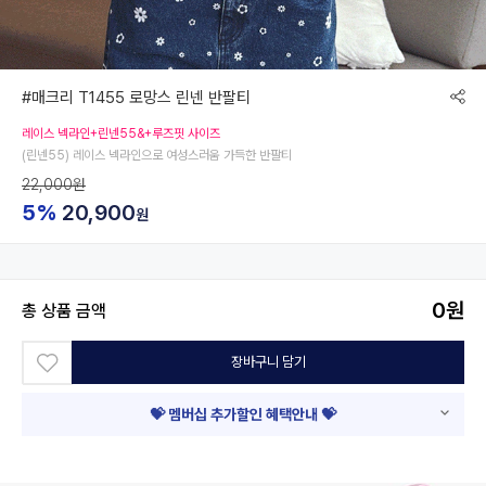
#매크리 T1455 로망스 린넨 반팔티
레이스 넥라인+린넨55&+루즈핏 사이즈
(린넨55) 레이스 넥라인으로 여성스러움 가득한 반팔티
22,000원
5%
20,900
원
0
원
총 상품 금액
장바구니 담기
💝 멤버십 추가할인 혜택안내 💝