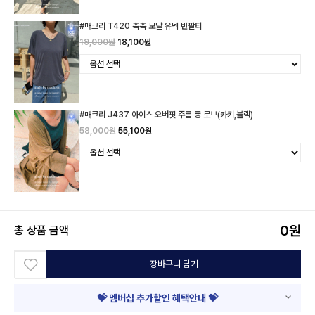
#매크리 T420 촉촉 모달 유넥 반팔티
19,000원
18,100원
#매크리 J437 아이스 오버핏 주름 롱 로브(카키,블랙)
58,000원
55,100원
0
원
총 상품 금액
장바구니 담기
💝 멤버십 추가할인 혜택안내 💝