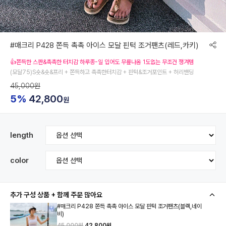
#매크리 P428 쫀득 촉촉 아이스 모달 핀턱 조거팬츠(레드,카키)
👍쫀득한 스판&촉촉한 터치감 하루종-일 입어도 무릎나옴 1도없는 무조건 쟁겨템
(모달75)S숏&숏&프리 + 쫀득하고 촉촉한터치감 + 핀턱&조거포인트 + 허리밴딩
45,000원
5%
42,800
원
length
color
추가 구성 상품 + 함께 주문 많아요
#매크리 P428 쫀득 촉촉 아이스 모달 핀턱 조거팬츠(블랙,네이
비)
45,000원
42,800원