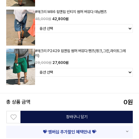
#매크리 M86 힙앤힙 빈티지 썸머 버뮤다 데님팬츠
45,000원
42,800원
#매크리 P2429 힙앤힙 썸머 버뮤다 팬츠(핑크,그린,라이트그레
이)
29,000원
27,600원
0
원
총 상품 금액
장바구니 담기
💝 멤버십 추가할인 혜택안내 💝