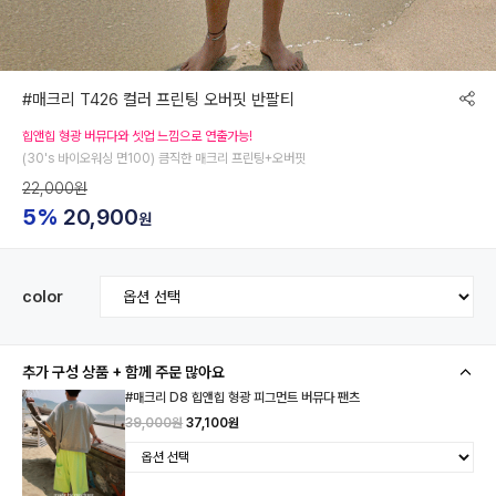
#매크리 T426 컬러 프린팅 오버핏 반팔티
힙앤힙 형광 버뮤다와 셋업 느낌으로 연출가능!
(30's 바이오워싱 면100) 큼직한 매크리 프린팅+오버핏
22,000원
5%
20,900
원
color
추가 구성 상품 + 함께 주문 많아요
#매크리 D8 힙앤힙 형광 피그먼트 버뮤다 팬츠
39,000원
37,100원