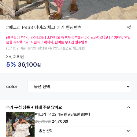
#매크리 P433 아이스 체크 배기 밴딩팬츠
(블랙컬러 추가!!) 라이브에서 JJ언니와 형부가 강추했던 아이스바지🧊👍너무 가벼워 안입
은줄 착각했어요~시원하고 쾌적해, 한여름 무조건 필수템 !!
(면40)귀여운 배기핏+편안한 허리밴딩+포인트 체크패턴
38,000원
5%
36,100
원
color
추가 구성 상품 + 함께 주문 많아요
#매크리 T422 래글런 밑단프릴 반팔티
26,000원
24,700원