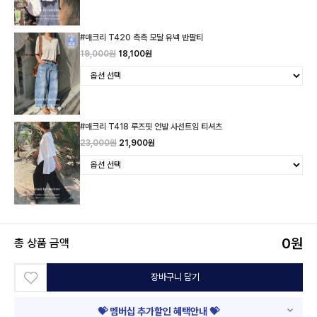
#매크리 T420 촉촉 모달 유넥 반팔티
19,000원
18,100원
#매크리 T418 루즈핏 언발 사선트임 티셔츠
23,000원
21,900원
0
원
총 상품 금액
장바구니 담기
💝 멤버십 추가할인 혜택안내 💝