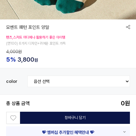
모벤트 패턴 포인트 양말
팬츠,스커트 어디에나 활용하기 좋은 아이템
(면100) 6가지 디자인+귀여운 포인트 가득
4,000원
5%
3,800
원
color
0
원
총 상품 금액
장바구니 담기
💝 멤버십 추가할인 혜택안내 💝