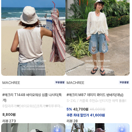
MACHREE
MACHREE
#매크리 T1448 바이오워싱 심플 나시티(특
#매크리 M87 데미지 와이드 반바지(데님)
가)
S-2XL / 커플룩 추천👍 빈티지한 매력 품품!!
8칼라추가♥[바이오워싱]초특가♥휘뚜루마뚜
5%
43,700
원
46,000원
루 강추!
8,800
원
쿠폰 최대 할인가 41,600원
리뷰
273
리뷰
28