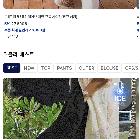
#매크리 R354 웨이브 패턴 크롭 가디건(핑크,카키)
5%
27,600
원
쿠폰 최대 할인가 26,300원
리뷰
413
위클리 베스트
BEST
NEW
TOP
PANTS
OUTER
BLOUSE
OPS/S