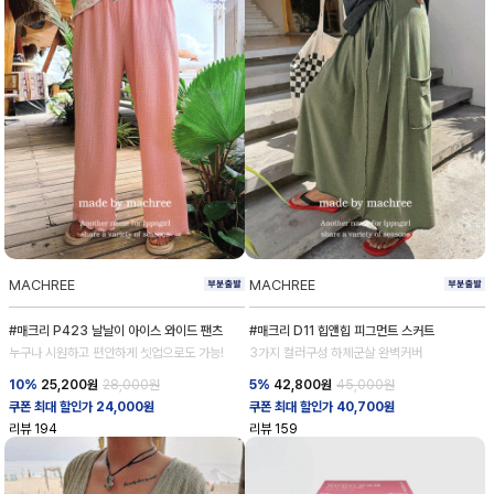
MACHREE
MACHREE
#매크리 P423 날날이 아이스 와이드 팬츠
#매크리 D11 힙앤힙 피그먼트 스커트
누구나 시원하고 편안하게 셋업으로도 가능!
3가지 컬러구성 하체군살 완벽커버
10%
25,200
원
28,000원
5%
42,800
원
45,000원
쿠폰 최대 할인가 24,000원
쿠폰 최대 할인가 40,700원
리뷰
194
리뷰
159