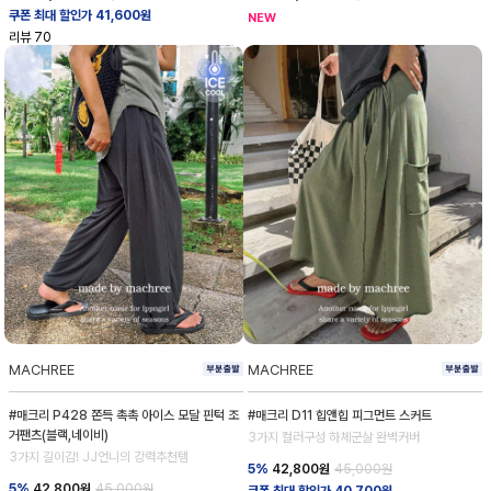
쿠폰 최대 할인가 41,600원
NEW
리뷰
70
MACHREE
MACHREE
#매크리 P428 쫀득 촉촉 아이스 모달 핀턱 조
#매크리 D11 힙앤힙 피그먼트 스커트
거팬츠(블랙,네이비)
3가지 컬러구성 하체군살 완벽커버
3가지 길이감! JJ언니의 강력추천템
5%
42,800
원
45,000원
5%
42,800
원
45,000원
쿠폰 최대 할인가 40,700원