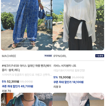
MACHREE
IPPNGIRL
#매크리 P458 아이스 알라딘 하렘 팬츠(페이
리비느 비치썸머 니트
즐리 -블루,레드)
데일리&비치웨어로 활용만점!
시어서커 & 링클프리 원단으로 가볍고 산뜻하
5%
19,000
원
20,000원
게!
5%
52,300
원
55,000원
쿠폰 최대 할인가 18,100원
쿠폰 최대 할인가 49,700원
리뷰
9
리뷰
70