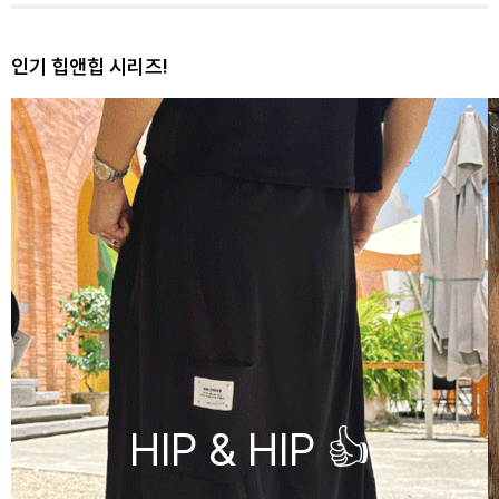
인기 힙앤힙 시리즈!