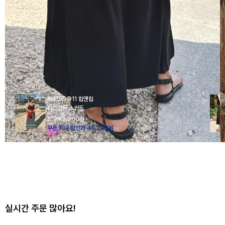
#매크리 D11 힙앤힙
피그먼트 스커트
5%
42,800
원
쿠폰 최대 할인가 40,700원
실시간 주문 많아요!