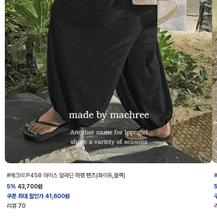
#매크리 P458 아이스 알라딘 하렘 팬츠(화이트,블랙)
5%
43,700
원
쿠폰 최대 할인가 41,600원
리뷰
70