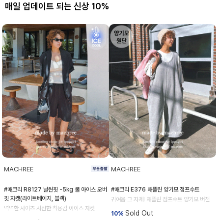
매일 업데이트 되는 신상 10%
MACHREE
MACHREE
#매크리 R8127 날씬핏 -5kg 쿨 아이스 오버
#매크리 E376 채플린 양기모 점프수트
핏 자켓(라이트베이지, 블랙)
귀여움 그 자체! 채플린 점프수트 양기모 버전
넉넉한 사이즈 시원한 착용감 아이스 자켓
Sold Out
10%