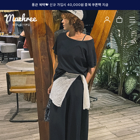
통큰 혜택💝 신규 가입시 40,000원 중복 쿠폰팩 지급