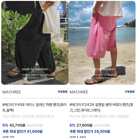
MACHREE
MACHREE
#매크리 P458 아이스 알라딘 하렘 팬츠(화이
#매크리 P2429 힙앤힙 썸머 버뮤다 팬츠(핑
트,블랙)
크,그린,라이트그레이)
구김걱정NO! 안입은듯 편안한착용감
#2416 썸머 버전♥ 얇아서 더욱 시원해요!
5%
43,700
원
46,000원
5%
27,600
원
29,000원
쿠폰 최대 할인가 41,600원
쿠폰 최대 할인가 26,300원
리뷰
70
리뷰
1,491