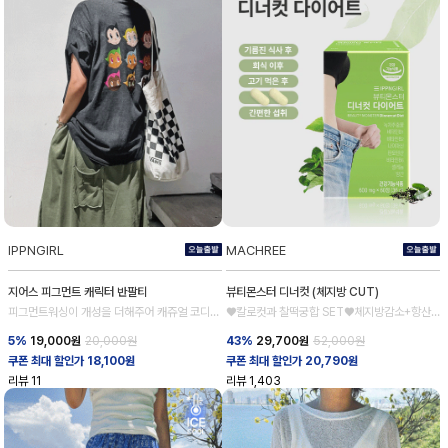
IPPNGIRL
MACHREE
지어스 피그먼트 캐릭터 반팔티
뷰티몬스터 디너컷 (체지방 CUT)
피그먼트워싱이 개성을 더해주어 캐쥬얼 코디완
♥칼로컷과 찰떡궁합 SET♥체지방감소+항산
성
화
5%
19,000
원
20,000원
43%
29,700
원
52,000원
쿠폰 최대 할인가 18,100원
쿠폰 최대 할인가 20,790원
리뷰
11
리뷰
1,403