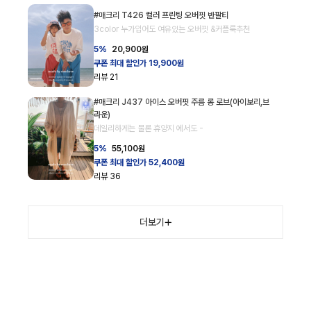
#매크리 T426 컬러 프린팅 오버핏 반팔티
3color 누가입어도 여유있는 오버핏 &커플룩추천
5%
20,900
원
쿠폰 최대 할인가 19,900원
리뷰
21
#매크리 J437 아이스 오버핏 주름 롱 로브(아이보리,브
라운)
데일리하게는 물론 휴양지 에서도 -
5%
55,100
원
쿠폰 최대 할인가 52,400원
리뷰
36
더보기