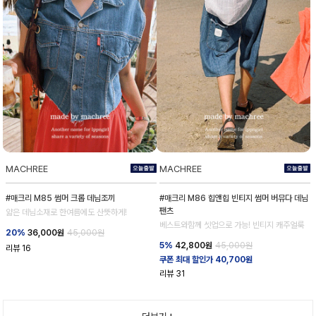
MACHREE
MACHREE
#매크리 M85 썸머 크롭 데님조끼
#매크리 M86 힙앤힙 빈티지 썸머 버뮤다 데님
팬츠
얇은 데님소재로 한여름에도 산뜻하게!
베스트와함께 셋업으로 가능! 빈티지 캐주얼룩
20%
36,000
원
45,000원
5%
42,800
원
45,000원
리뷰
16
쿠폰 최대 할인가 40,700원
리뷰
31