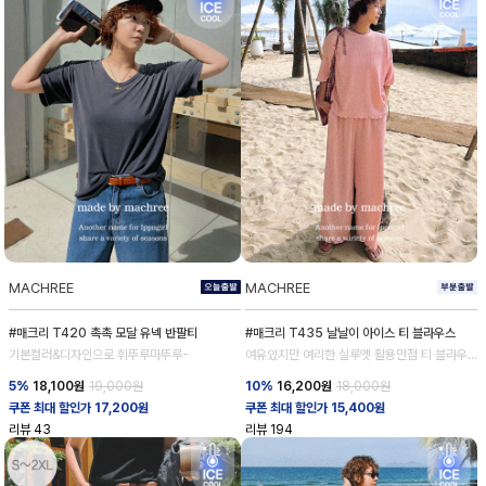
MACHREE
MACHREE
#매크리 T420 촉촉 모달 유넥 반팔티
#매크리 T435 날날이 아이스 티 블라우스
기본컬러&디자인으로 휘뚜루마뚜루-
여유있지만 여리한 실루엣 활용만점 티 블라우
스
5%
18,100
원
19,000원
10%
16,200
원
18,000원
쿠폰 최대 할인가 17,200원
쿠폰 최대 할인가 15,400원
리뷰
43
리뷰
194