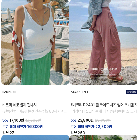
IPPNGIRL
MACHREE
바토라 세로 골지 캡나시
#매크리 P2431 쿨 와이드 치즈 썸머 조거팬츠
(단독진행) 여유있는핏,신축성👍 88까지 편안
[키작녀,FREE]입는게 더 시원한 쿨아이스 조거
하게
5%
17,100
원
18,000원
5%
23,800
원
25,000원
쿠폰 최대 할인가 16,300원
쿠폰 최대 할인가 22,700원
리뷰
27
리뷰
253