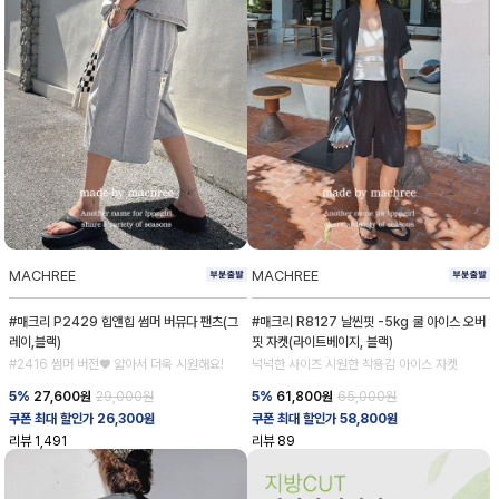
MACHREE
MACHREE
#매크리 P2429 힙앤힙 썸머 버뮤다 팬츠(그
#매크리 R8127 날씬핏 -5kg 쿨 아이스 오버
레이,블랙)
핏 자켓(라이트베이지, 블랙)
#2416 썸머 버전♥ 얇아서 더욱 시원해요!
넉넉한 사이즈 시원한 착용감 아이스 자켓
5%
27,600
원
29,000원
5%
61,800
원
65,000원
쿠폰 최대 할인가 26,300원
쿠폰 최대 할인가 58,800원
리뷰
1,491
리뷰
89