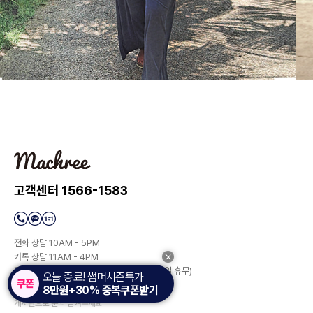
고객센터 1566-1583
전화 상담 10AM - 5PM
카톡 상담 11AM - 4PM
점심 시간 12:30AM - 1:30PM(토/일/공휴일 휴무)
오늘 종료! 썸머시즌특가
8만원+30% 중복쿠폰받기
상담이 많아 전화 연결이 안될 시에는
게시판으로 문의 남겨주세요