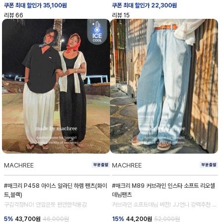
쿠폰 최대 할인가 35,100원
쿠폰 최대 할인가 22,300원
리뷰
66
리뷰
15
MACHREE
MACHREE
#매크리 P458 아이스 알라딘 하렘 팬츠(화이
#매크리 M89 커브라인 인스타 소프트 리오셀
트,블랙)
데님팬츠
구김걱정NO! 안입은듯 편안한착용감
커브라인 소프트데님 버전! JJ언니 강력추천 데
님 💕
5%
43,700
원
46,000원
15%
44,200
원
52,000원