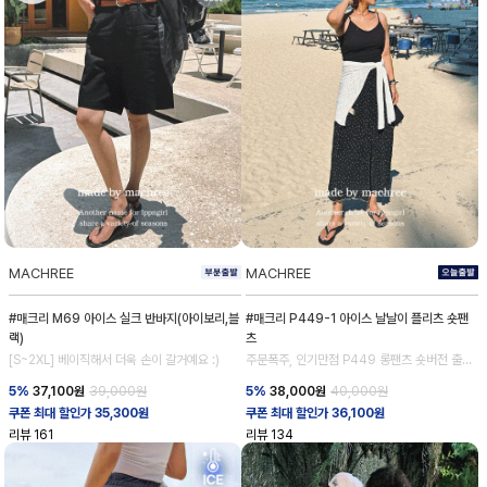
MACHREE
MACHREE
#매크리 M69 아이스 실크 반바지(아이보리,블
#매크리 P449-1 아이스 날날이 플리츠 숏팬
랙)
츠
[S~2XL] 베이직해서 더욱 손이 갈거예요 :)
주문폭주, 인기만점 P449 롱팬츠 숏버전 출시!
💕
5%
37,100
원
39,000원
5%
38,000
원
40,000원
쿠폰 최대 할인가 35,300원
쿠폰 최대 할인가 36,100원
리뷰
161
리뷰
134