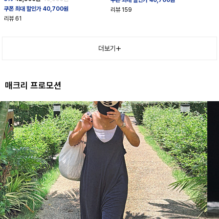
쿠폰 최대 할인가 40,700원
리뷰
159
리뷰
61
더보기
매크리 프로모션