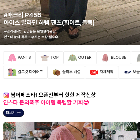
#매크리 P458
아이스 알라딘 하렘 팬츠(화이트,블랙)
구김걱정NO! 안입은듯 편안한착용감
인스타 문의 폭주!!! 무조건 소장 필수👍
PANTS
TOP
OUTER
BLOUSE
칼로컷 다이어트
꿀피부 비결
자체제작
오늘
썸머페스타! 오픈전부터 핫한 제작신상
인스타 문의폭주 아이템 득템할 기회😎
더보기