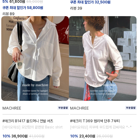
5%
61,800
원
65,000원
쿠폰 최대 할인가 32,500원
쿠폰 최대 할인가 58,800원
리뷰
39
리뷰
89
MACHREE
MACHREE
#매크리 B1417 올드머니 언발 셔츠
#매크리 T369 헨리넥 단추 7부티
[바이오워싱] 모던함의 끝판왕 Basic shirt
[바이오워싱] 피부에 부드럽게 감싸져요 *-*
10%
36,900
원
41,000원
10%
23,400
원
26,000원