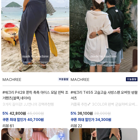
MACHREE
MACHREE
#매크리 P428 쫀득 촉촉 아이스 모달 핀턱 조
#매크리 T455 고슬고슬 사방스판 오버핏 반팔
거팬츠(블랙,네이비)
셔츠
3가지 길이감! JJ언니의 강력추천템
커플룩 추천💕 3COLOR 완벽 군살커버 오버
핏 셔츠
5%
42,800
원
45,000원
5%
36,100
원
38,000원
쿠폰 최대 할인가 40,700원
쿠폰 최대 할인가 34,300원
리뷰
61
리뷰
22