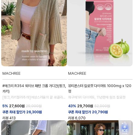
MACHREE
MACHREE
#매크리 R354 웨이브 패턴 크롭 가디건(핑크,
뷰티몬스터 칼로컷 다이어트 1000mg x 120
카키)
정
[핑크,카키컬러추가!]여성스러움의 끝 쇄골라인
재구매1위 다이어트, 11년판매 원조 칼로컷
강조
5%
27,600
원
29,000원
43%
29,700
원
52,000원
쿠폰 최대 할인가 26,300원
쿠폰 최대 할인가 20,790원
리뷰
413
리뷰
6,070