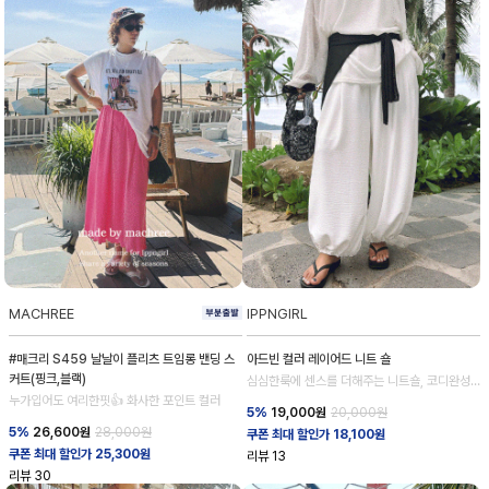
MACHREE
IPPNGIRL
#매크리 S459 날날이 플리츠 트임롱 밴딩 스
아드빈 컬러 레이어드 니트 숄
커트(핑크,블랙)
심심한룩에 센스를 더해주는 니트숄, 코디완성
도 업!
누가입어도 여리한핏👍 화사한 포인트 컬러
5%
19,000
원
20,000원
5%
26,600
원
28,000원
쿠폰 최대 할인가 18,100원
쿠폰 최대 할인가 25,300원
리뷰
13
리뷰
30