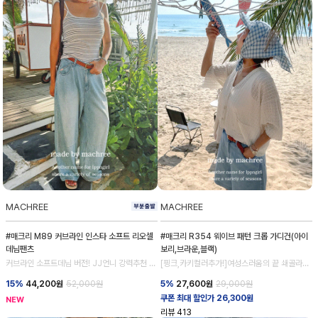
MACHREE
MACHREE
#매크리 M89 커브라인 인스타 소프트 리오셀
#매크리 R354 웨이브 패턴 크롭 가디건(아이
데님팬츠
보리,브라운,블랙)
커브라인 소프트데님 버전! JJ언니 강력추천 데
[핑크,카키컬러추가!]여성스러움의 끝 쇄골라인
님 💕
강조
15%
44,200
원
52,000원
5%
27,600
원
29,000원
쿠폰 최대 할인가 26,300원
NEW
리뷰
413