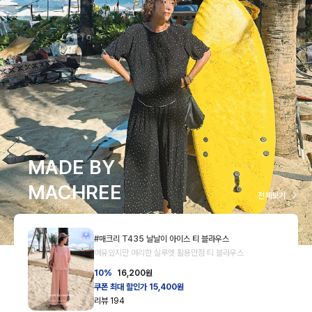
MADE BY
MACHREE
전체보기
#매크리 T435 날날이 아이스 티 블라우스
여유있지만 여리한 실루엣 활용만점 티 블라우스
10%
16,200
원
쿠폰 최대 할인가 15,400원
리뷰
194