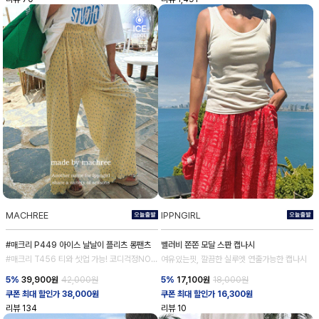
MACHREE
IPPNGIRL
#매크리 P449 아이스 날날이 플리츠 롱팬츠
벨러비 쫀쫀 모달 스판 캡나시
#매크리 T456 티와 셋업 가능! 코디걱정NO
여유있는핏, 깔끔한 실루엣 연출가능한 캡나시
NO!
5%
39,900
원
42,000원
5%
17,100
원
18,000원
쿠폰 최대 할인가 38,000원
쿠폰 최대 할인가 16,300원
리뷰
134
리뷰
10