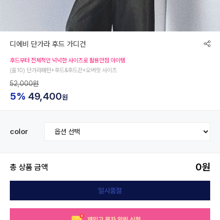
디에비 단가라 후드 가디건
후드부터 전체적인 넉넉한 사이즈로 활용만점 아이템
(울10) 단가라패턴+후드&후드끈+오버핏 사이즈
52,000원
5%
49,400
원
color
0
원
총 상품 금액
일시품절