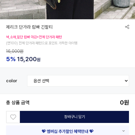
제리크 단가라 랍빠 긴팔티
넥,소매,밑단 랍빠 마감+전체 단가라 패턴
(면100) 전체 단가라 패턴으로 포인트 가득한 아이템
16,000원
5%
15,200
원
color
0
원
총 상품 금액
장바구니 담기
💝 멤버십 추가할인 혜택안내 💝