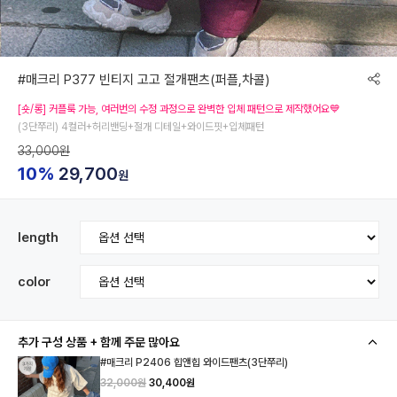
#매크리 P377 빈티지 고고 절개팬츠(퍼플,차콜)
[숏/롱] 커플룩 가능, 여러번의 수정 과정으로 완벽한 입체 패턴으로 제작했어요💙
(3단쭈리) 4컬러+허리밴딩+절개 디테일+와이드핏+입체패턴
33,000원
10%
29,700
원
length
color
추가 구성 상품 + 함께 주문 많아요
#매크리 P2406 힙앤힙 와이드팬츠(3단쭈리)
32,000원
30,400원