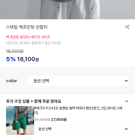
스테빌 백프린팅 반팔티
백 프린팅 포인트+루즈핏 사이즈
(면100) 어디에나 활용하기 좋은 아이템
19,000원
5%
18,100
원
color
추가 구성 상품 + 함께 주문 많아요
#매크리 P2429 힙앤힙 썸머 버뮤다 팬츠(핑크,그린,라이트그레
이)
29,000원
27,600원