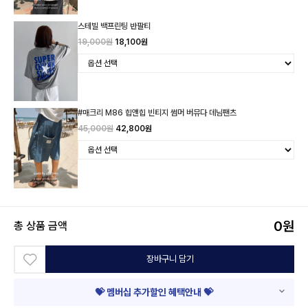
스테빌 백프린팅 반팔티
19,000원
18,100원
#매크리 M86 힙앤힙 빈티지 썸머 버뮤다 데님팬츠
45,000원
42,800원
0
원
총 상품 금액
장바구니 담기
💝 멤버십 추가할인 혜택안내 💝