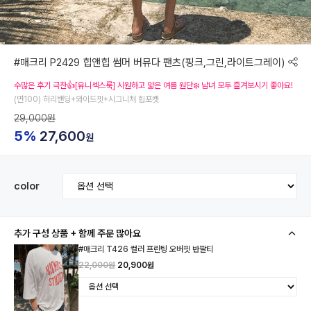
#매크리 P2429 힙앤힙 썸머 버뮤다 팬츠(핑크,그린,라이트그레이)
수많은 후기 극찬👍[유니섹스룩] 시원하고 얇은 여름 원단❄️ 남녀 모두 즐겨보시기 좋아요!
(면100) 허리밴딩+와이드핏+시그니처 힙포켓
29,000원
5%
27,600
원
color
추가 구성 상품 + 함께 주문 많아요
#매크리 T426 컬러 프린팅 오버핏 반팔티
22,000원
20,900원