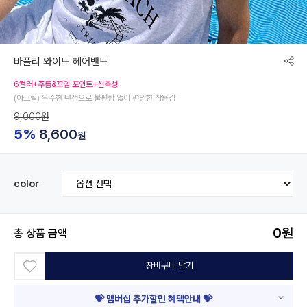
바폴리 와이드 헤어밴드
6컬러+주름&꼬임 포인트+신축성
(아크릴) 우수한 탄성으로 불편함 없이 편안한 착용감
9,000원
5%
8,600
원
color
0
원
총 상품 금액
장바구니 담기
💝 멤버십 추가할인 혜택안내 💝