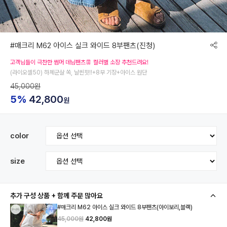
#매크리 M62 아이스 실크 와이드 8부팬츠(진청)
고객님들이 극찬한 썸머 데님팬츠👖 컬러별 소장 추천드려요!
(라이오셀50) 하체군살 쏙, 날씬핏!!+8부 기장+아이스 원단
45,000원
5%
42,800
원
color
size
추가 구성 상품 + 함께 주문 많아요
#매크리 M62 아이스 실크 와이드 8부팬츠(아이보리,블랙)
45,000원
42,800원