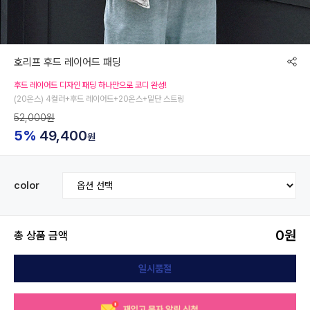
호리프 후드 레이어드 패딩
후드 레이어드 디자인 패딩 하나만으로 코디 완성!
(20온스) 4컬러+후드 레이어드+20온스+밑단 스트링
52,000원
5%
49,400
원
color
0
원
총 상품 금액
일시품절