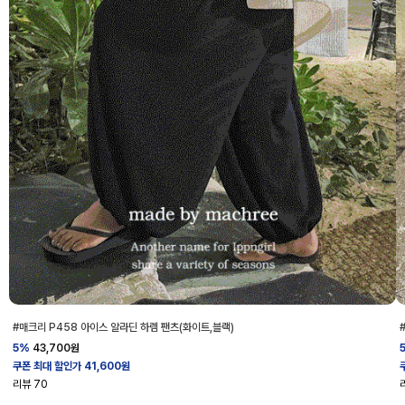
#매크리 P458 아이스 알라딘 하렘 팬츠(화이트,블랙)
5%
43,700
원
쿠폰 최대 할인가 41,600원
리뷰
70