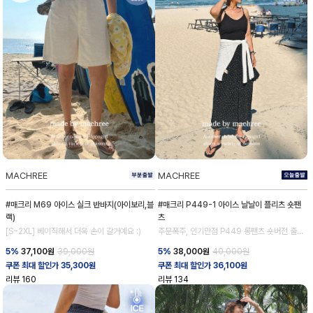
MACHREE
MACHREE
#매크리 M69 아이스 실크 반바지(아이보리,블
#매크리 P449-1 아이스 날날이 플리츠 숏팬
랙)
츠
[S~2XL] 베이직해서 더욱 손이 갈거예요 :)
주문폭주, 인기만점 P449 롱팬츠 숏버전 출시!
💕
5%
37,100
원
39,000원
5%
38,000
원
40,000원
쿠폰 최대 할인가 35,300원
쿠폰 최대 할인가 36,100원
리뷰
160
리뷰
134