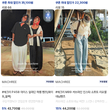
쿠폰 최대 할인가 35,100원
쿠폰 최대 할인가 22,300원
리뷰
66
리뷰
15
MACHREE
MACHREE
#매크리 P458 아이스 알라딘 하렘 팬츠(화이
#매크리 M89 커브라인 인스타 소프트 리오셀
트,블랙)
데님팬츠
구김걱정NO! 안입은듯 편안한착용감
커브라인 소프트데님 버전! JJ언니 강력추천 데
님 💕
5%
43,700
원
46,000원
15%
44,200
원
52,000원