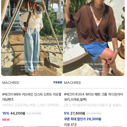
MACHREE
MACHREE
#매크리 M89 커브라인 인스타 소프트 리오셀
#매크리 R354 웨이브 패턴 크롭 가디건(아이
데님팬츠
보리,브라운,블랙)
커브라인 소프트데님 버전! JJ언니 강력추천 데
[핑크,카키컬러추가!]여성스러움의 끝 쇄골라인
님 💕
강조
15%
44,200
원
52,000원
5%
27,600
원
29,000원
쿠폰 최대 할인가 26,300원
NEW
리뷰
413