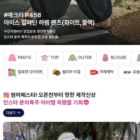
#매크리 P458
아이스 알라딘 하렘 팬츠(화이트,블랙)
구김걱정NO! 안입은듯 편안한착용감
인스타 문의 폭주!!! 무조건 소장 필수👍
PANTS
TOP
OUTER
BLOUSE
칼로컷 다이어트
꿀피부 비결
자체제작
오늘
썸머페스타! 오픈전부터 핫한 제작신상
인스타 문의폭주 아이템 득템할 기회😎
더보기