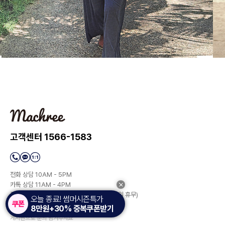
고객센터 1566-1583
전화 상담 10AM - 5PM
카톡 상담 11AM - 4PM
점심 시간 12:30AM - 1:30PM(토/일/공휴일 휴무)
오늘 종료! 썸머시즌특가
8만원+30% 중복쿠폰받기
상담이 많아 전화 연결이 안될 시에는
게시판으로 문의 남겨주세요