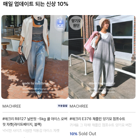
매일 업데이트 되는 신상 10%
MACHREE
MACHREE
#매크리 R8127 날씬핏 -5kg 쿨 아이스 오버
#매크리 E376 채플린 양기모 점프수트
핏 자켓(라이트베이지, 블랙)
귀여움 그 자체! 채플린 점프수트 양기모 버전
넉넉한 사이즈 시원한 착용감 아이스 자켓
Sold Out
10%