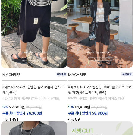
MACHREE
MACHREE
#매크리 P2429 힙앤힙 썸머 버뮤다 팬츠(그
#매크리 R8127 날씬핏 -5kg 쿨 아이스 오버
레이,블랙)
핏 자켓(라이트베이지, 블랙)
#2416 썸머 버전♥ 얇아서 더욱 시원해요!
넉넉한 사이즈 시원한 착용감 아이스 자켓
5%
27,600
원
29,000원
5%
61,800
원
65,000원
쿠폰 최대 할인가 26,300원
쿠폰 최대 할인가 58,800원
리뷰
1,491
리뷰
89