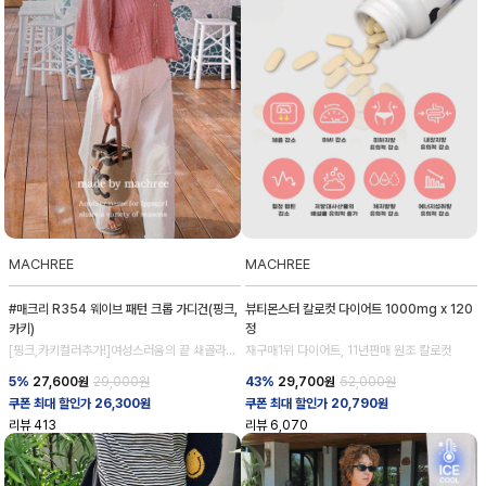
MACHREE
MACHREE
#매크리 R354 웨이브 패턴 크롭 가디건(핑크,
뷰티몬스터 칼로컷 다이어트 1000mg x 120
카키)
정
[핑크,카키컬러추가!]여성스러움의 끝 쇄골라인
재구매1위 다이어트, 11년판매 원조 칼로컷
강조
5%
27,600
원
29,000원
43%
29,700
원
52,000원
쿠폰 최대 할인가 26,300원
쿠폰 최대 할인가 20,790원
리뷰
413
리뷰
6,070