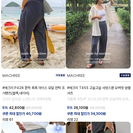
MACHREE
MACHREE
#매크리 P428 쫀득 촉촉 아이스 모달 핀턱 조
#매크리 T455 고슬고슬 사방스판 오버핏 반팔
거팬츠(블랙,네이비)
셔츠
3가지 길이감! JJ언니의 강력추천템
커플룩 추천💕 3COLOR 완벽 군살커버 오버
핏 셔츠
5%
42,800
원
45,000원
5%
36,100
원
38,000원
쿠폰 최대 할인가 40,700원
쿠폰 최대 할인가 34,300원
리뷰
61
리뷰
22