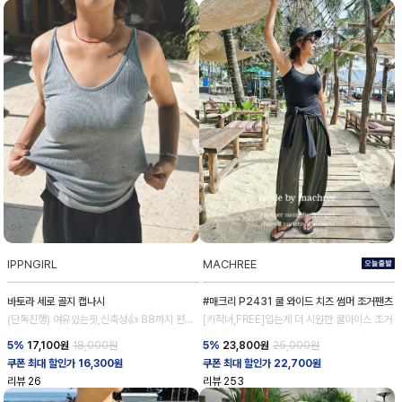
IPPNGIRL
MACHREE
바토라 세로 골지 캡나시
#매크리 P2431 쿨 와이드 치즈 썸머 조거팬츠
(단독진행) 여유있는핏,신축성👍 88까지 편안
[키작녀,FREE]입는게 더 시원한 쿨아이스 조거
하게
5%
17,100
원
18,000원
5%
23,800
원
25,000원
쿠폰 최대 할인가 16,300원
쿠폰 최대 할인가 22,700원
리뷰
26
리뷰
253