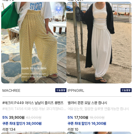
MACHREE
IPPNGIRL
#매크리 P449 아이스 날날이 플리츠 롱팬츠
벨러비 쫀쫀 모달 스판 캡나시
#매크리 T456 티와 셋업 가능! 코디걱정NO
여유있는핏, 깔끔한 실루엣 연출가능한 캡나시
NO!
5%
39,900
원
42,000원
5%
17,100
원
18,000원
쿠폰 최대 할인가 38,000원
쿠폰 최대 할인가 16,300원
리뷰
134
리뷰
10