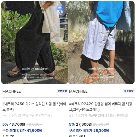
MACHREE
MACHREE
#매크리 P458 아이스 알라딘 하렘 팬츠(화이
#매크리 P2429 힙앤힙 썸머 버뮤다 팬츠(핑
트,블랙)
크,그린,라이트그레이)
구김걱정NO! 안입은듯 편안한착용감
#2416 썸머 버전♥ 얇아서 더욱 시원해요!
5%
43,700
원
46,000원
5%
27,600
원
29,000원
쿠폰 최대 할인가 41,600원
쿠폰 최대 할인가 26,300원
리뷰
70
리뷰
1,491