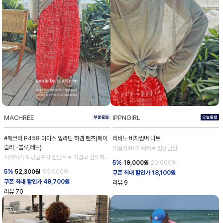
MACHREE
IPPNGIRL
#매크리 P458 아이스 알라딘 하렘 팬츠(페이
리비느 비치썸머 니트
즐리 -블루,레드)
데일리&비치웨어로 활용만점!
시어서커 & 링클프리 원단으로 가볍고 산뜻하
5%
19,000
원
20,000원
게!
5%
52,300
원
55,000원
쿠폰 최대 할인가 18,100원
쿠폰 최대 할인가 49,700원
리뷰
9
리뷰
70