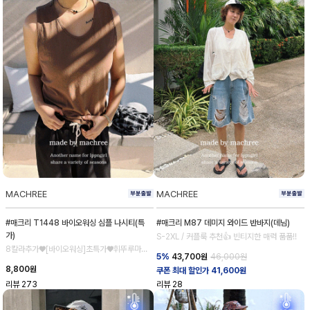
MACHREE
MACHREE
#매크리 T1448 바이오워싱 심플 나시티(특
#매크리 M87 데미지 와이드 반바지(데님)
가)
S-2XL / 커플룩 추천👍 빈티지한 매력 품품!!
8칼라추가♥[바이오워싱]초특가♥휘뚜루마뚜
5%
43,700
원
46,000원
루 강추!
8,800
원
쿠폰 최대 할인가 41,600원
리뷰
273
리뷰
28