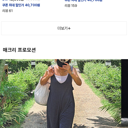
쿠폰 최대 할인가 40,700원
리뷰
159
리뷰
61
더보기
매크리 프로모션