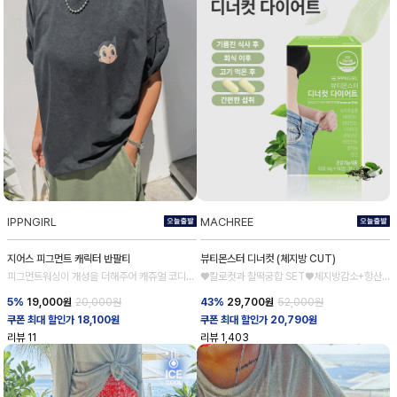
IPPNGIRL
MACHREE
지어스 피그먼트 캐릭터 반팔티
뷰티몬스터 디너컷 (체지방 CUT)
피그먼트워싱이 개성을 더해주어 캐쥬얼 코디완
♥칼로컷과 찰떡궁합 SET♥체지방감소+항산
성
화
5%
19,000
원
20,000원
43%
29,700
원
52,000원
쿠폰 최대 할인가 18,100원
쿠폰 최대 할인가 20,790원
리뷰
11
리뷰
1,403