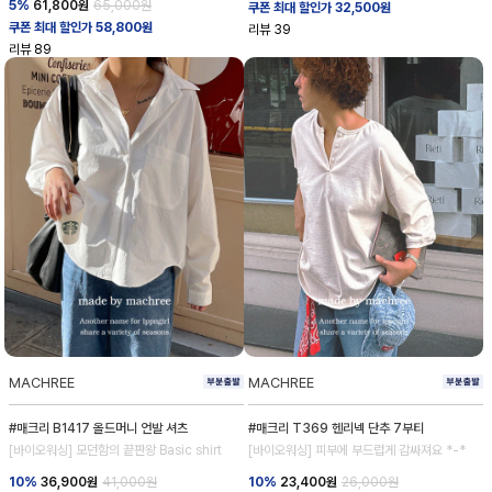
5%
61,800
원
65,000원
쿠폰 최대 할인가 32,500원
쿠폰 최대 할인가 58,800원
리뷰
39
리뷰
89
MACHREE
MACHREE
#매크리 B1417 올드머니 언발 셔츠
#매크리 T369 헨리넥 단추 7부티
[바이오워싱] 모던함의 끝판왕 Basic shirt
[바이오워싱] 피부에 부드럽게 감싸져요 *-*
10%
36,900
원
41,000원
10%
23,400
원
26,000원