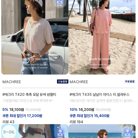
MACHREE
MACHREE
#매크리 T420 촉촉 모달 유넥 반팔티
#매크리 T435 날날이 아이스 티 블라우스
기본컬러&디자인으로 휘뚜루마뚜루-
여유있지만 여리한 실루엣 활용만점 티 블라우
스
5%
18,100
원
19,000원
10%
16,200
원
18,000원
쿠폰 최대 할인가 17,200원
쿠폰 최대 할인가 15,400원
리뷰
43
리뷰
194