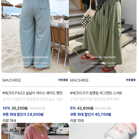
MACHREE
MACHREE
#매크리 P423 날날이 아이스 와이드 팬츠
#매크리 D11 힙앤힙 피그먼트 스커트
누구나 시원하고 편안하게 셋업으로도 가능!
3가지 컬러구성 하체군살 완벽커버
10%
25,200
원
28,000원
5%
42,800
원
45,000원
쿠폰 최대 할인가 24,000원
쿠폰 최대 할인가 40,700원
리뷰
194
리뷰
159