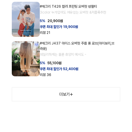
#매크리 T426 컬러 프린팅 오버핏 반팔티
3color 누가입어도 여유있는 오버핏 &커플룩추천
5%
20,900
원
쿠폰 최대 할인가 19,900원
리뷰
21
#매크리 J437 아이스 오버핏 주름 롱 로브(아이보리,브
라운)
데일리하게는 물론 휴양지 에서도 -
5%
55,100
원
쿠폰 최대 할인가 52,400원
리뷰
36
더보기