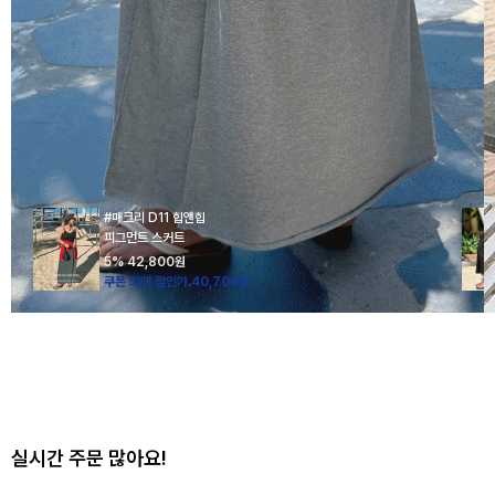
#매크리 D11 힙앤힙
피그먼트 스커트
5%
42,800
원
쿠폰 최대 할인가 40,700원
실시간 주문 많아요!