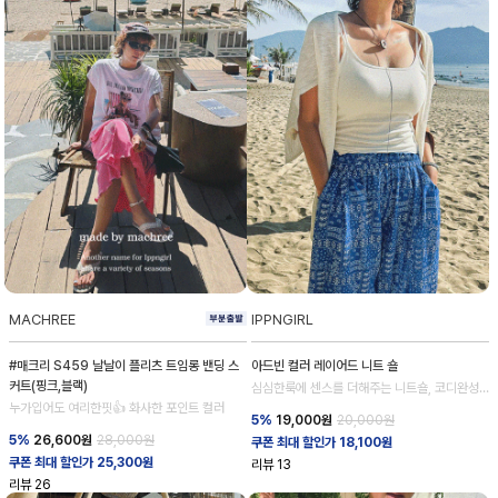
MACHREE
IPPNGIRL
#매크리 S459 날날이 플리츠 트임롱 밴딩 스
아드빈 컬러 레이어드 니트 숄
커트(핑크,블랙)
심심한룩에 센스를 더해주는 니트숄, 코디완성
도 업!
누가입어도 여리한핏👍 화사한 포인트 컬러
5%
19,000
원
20,000원
5%
26,600
원
28,000원
쿠폰 최대 할인가 18,100원
쿠폰 최대 할인가 25,300원
리뷰
13
리뷰
26