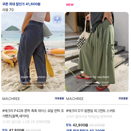
쿠폰 최대 할인가 41,600원
NEW
리뷰
70
MACHREE
MACHREE
#매크리 P428 쫀득 촉촉 아이스 모달 핀턱 조
#매크리 D11 힙앤힙 피그먼트 스커트
거팬츠(블랙,네이비)
3가지 컬러구성 하체군살 완벽커버
3가지 길이감! JJ언니의 강력추천템
5%
42,800
원
45,000원
5%
42,800
원
45,000원
쿠폰 최대 할인가 40,700원