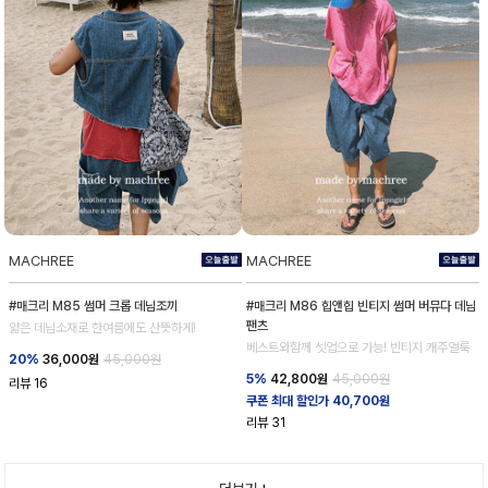
MACHREE
MACHREE
#매크리 M85 썸머 크롭 데님조끼
#매크리 M86 힙앤힙 빈티지 썸머 버뮤다 데님
팬츠
얇은 데님소재로 한여름에도 산뜻하게!
베스트와함께 셋업으로 가능! 빈티지 캐주얼룩
20%
36,000
원
45,000원
5%
42,800
원
45,000원
리뷰
16
쿠폰 최대 할인가 40,700원
리뷰
31