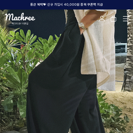
통큰 혜택💝 신규 가입시 40,000원 중복 쿠폰팩 지급