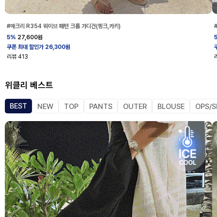
#매크리 R354 웨이브 패턴 크롭 가디건(핑크,카키)
5%
27,600
원
쿠폰 최대 할인가 26,300원
리뷰
413
위클리 베스트
BEST
NEW
TOP
PANTS
OUTER
BLOUSE
OPS/S