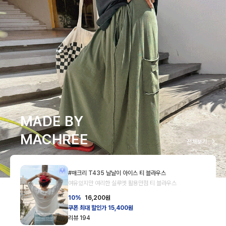
MADE BY
MACHREE
전체보기
#매크리 T435 날날이 아이스 티 블라우스
여유있지만 여리한 실루엣 활용만점 티 블라우스
10%
16,200
원
쿠폰 최대 할인가 15,400원
리뷰
194