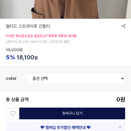
멀티드 스트라이프 긴팔티
티셔츠 하나만으로도 포인트UP 휘뚜루 마뚜라 아이템
(면100) 넥,소매 시보리+2가지 스트라이프 패턴
19,000원
5%
18,100
원
color
0
원
총 상품 금액
장바구니 담기
💝 멤버십 추가할인 혜택안내 💝