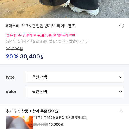
#매크리 P235 힙앤힙 양기모 와이드팬츠
[6칼라] 실시간 판매1위 숏/프리/롱, 컬러별 구매 추천
(양기모) 힙하다고 소문난 엉덩이 밑 힙포켓+허리밴딩&와이드핏
38,000원
20%
30,400
원
type
color
추가 구성 상품 + 함께 주문 많아요
#매크리 T1479 힙앤힙 양기모 포켓 조끼
20,000원
16,000원