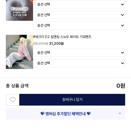
#매크리 D2 힙앤힙 스노우 화이트 기모팬츠
39,000원
31,200원
0
원
총 상품 금액
장바구니 담기
💝 멤버십 추가할인 혜택안내 💝