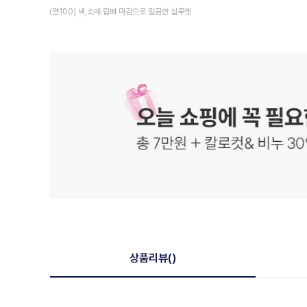
(면100) 넥,소매 랍빠 마감으로 말끔한 실루엣
상품리뷰
()