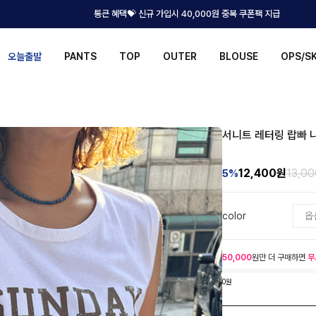
통큰 혜택💝 신규 가입시 40,000원 중복 쿠폰팩 지급
오늘출발
PANTS
TOP
OUTER
BLOUSE
OPS/S
서니트 레터링 랍빠 
12,400
원
13,0
5%
color
50,000
원만 더 구매하면
무
0원