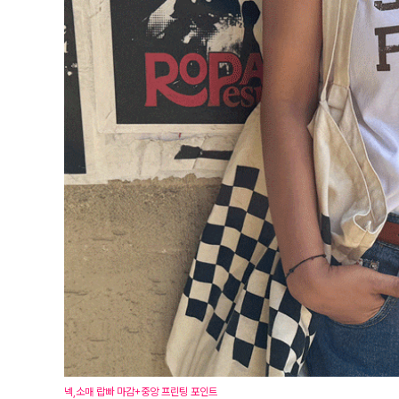
넥,소매 랍빠 마감+중앙 프린팅 포인트