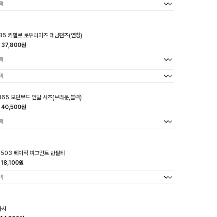
35 키별로 로우라이즈 데님팬츠(연청)
37,800원
365 모던무드 언발 셔츠(브라운,블랙)
40,500원
1503 베이직 피그먼트 반팔티
18,100원
나시