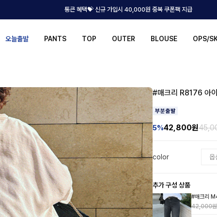
통큰 혜택💝 신규 가입시 40,000원 중복 쿠폰팩 지급
오늘출발
PANTS
TOP
OUTER
BLOUSE
OPS/S
#매크리 R8176 아
42,800
원
45,
5%
color
추가 구성 상품
#매크리 M
42,000원