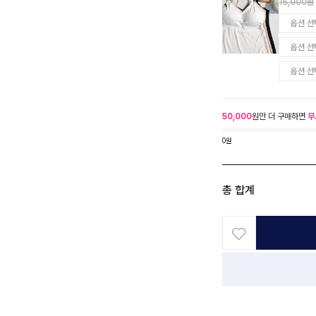
15,000원
50,000
원만 더 구매하면
무
0원
총 합계