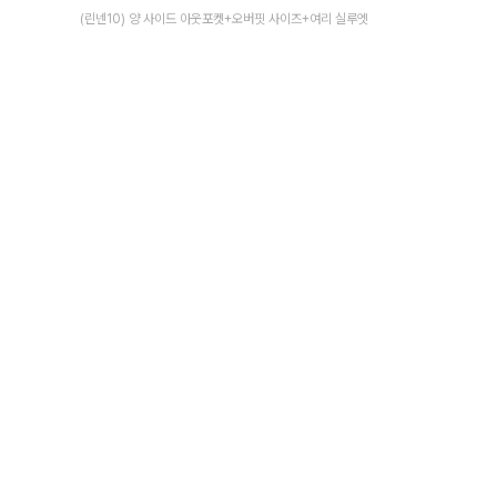
(린넨10) 양 사이드 아웃포켓+오버핏 사이즈+여리 실루엣