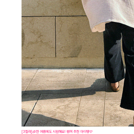
[3칼라]🧊한 여름에도 시원해요! 썸머 추천 아이템🩷