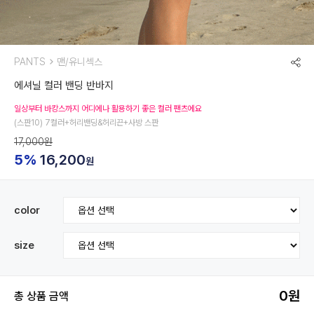
PANTS
맨/유니섹스
에셔닐 컬러 밴딩 반바지
일상부터 바캉스까지 어디에나 활용하기 좋은 컬러 팬츠에요
(스판10) 7컬러+허리밴딩&허리끈+사방 스판
17,000원
5%
16,200
원
color
size
0
원
총 상품 금액