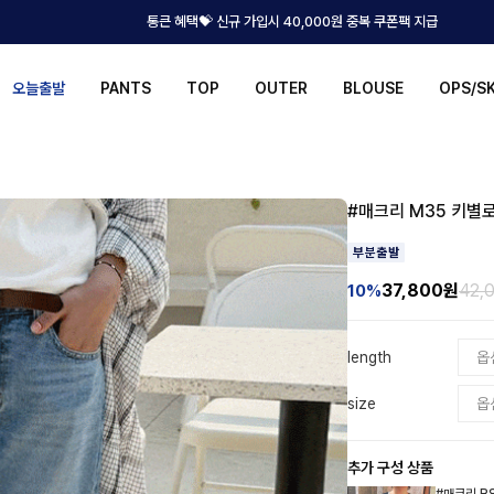
통큰 혜택💝 신규 가입시 40,000원 중복 쿠폰팩 지급
오늘출발
PANTS
TOP
OUTER
BLOUSE
OPS/S
#매크리 M35 키별
37,800
원
42,
10%
length
size
추가 구성 상품