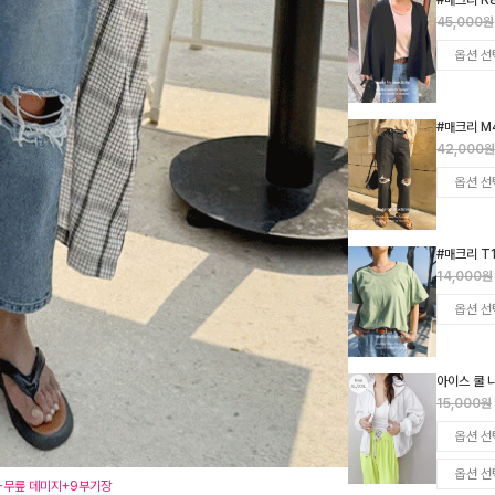
#매크리 R
45,000원
#매크리 M
42,000원
#매크리 T
14,000원
아이스 쿨 
15,000원
즈+무릎 데미지+9부기장