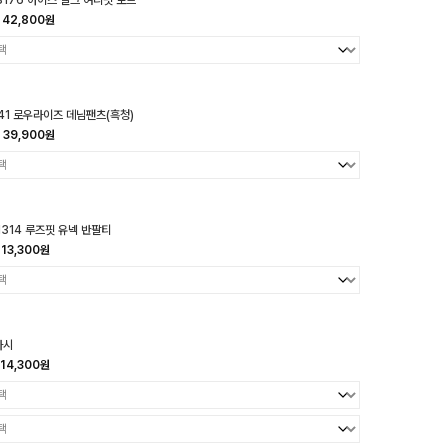
8176 아이스 실크 여리핏 로브
42,800원
41 로우라이즈 데님팬츠(흑청)
39,900원
1314 루즈핏 유넥 반팔티
13,300원
나시
14,300원