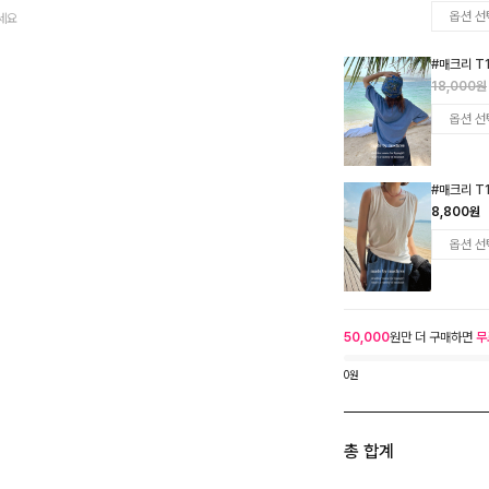
세요
#매크리 T
18,000원
#매크리 T
8,800원
50,000
원만 더 구매하면
무
0원
총 합계