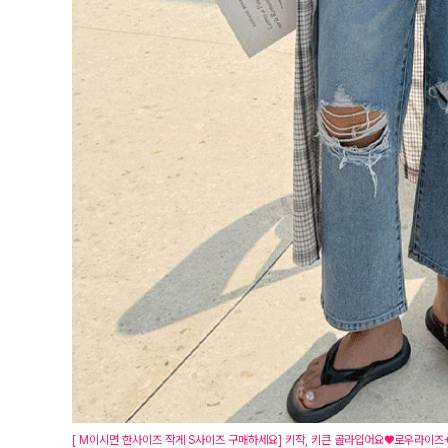
[ M이시면 한사이즈 작게 S사이즈 구매하세요] 키작, 키큰 골라입어요♥로우라이