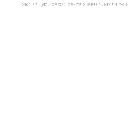
(면100) 키작녀,키큰녀 모두 즐기기 좋은 매력적인 데님팬츠 한 사이즈 작게 구매하