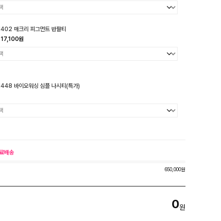
1402 매크리 피그먼트 반팔티
17,100원
1448 바이오워싱 심플 나시티(특가)
료배송
650,000원
0
원