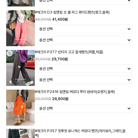
#매크리 D3 힙앤힙 쏘 쿨 피그 와이드팬츠(핑크.블루)
46,000원
41,400원
#매크리 P377 빈티지 고고 절개팬츠(퍼플,차콜)
33,000원
29,700원
#매크리 P2416 힙앤힙 버뮤다 쭈리 반바지(오렌지,블루)
28,000원
26,600원
#매크리 P357 핏투핏 유니섹스 버뮤다 팬츠(아이보리,그레이,블
랙)