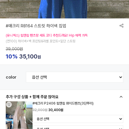
#매크리 R8164 스트릿 하이넥 집업
(유니섹스) 힙앤힙 팬츠랑 세트 코디 추천드려요! Hip 매력 가득
(면100) 하이넥+백 프린팅&라벨 포인트+밑단 스트링
39,000원
10%
35,100
원
color
추가 구성 상품 + 함께 주문 많아요
#매크리 P2406 힙앤힙 와이드팬츠(3단쭈리)
32,000원
30,400원