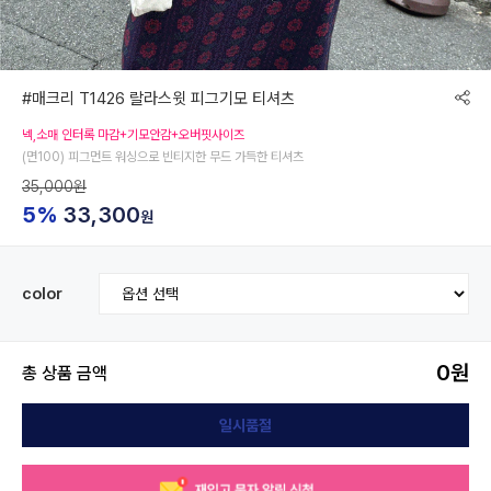
#매크리 T1426 랄라스윗 피그기모 티셔츠
넥,소매 인터록 마감+기모안감+오버핏사이즈
(면100) 피그먼트 워싱으로 빈티지한 무드 가득한 티셔츠
35,000원
5%
33,300
원
color
0
원
총 상품 금액
일시품절