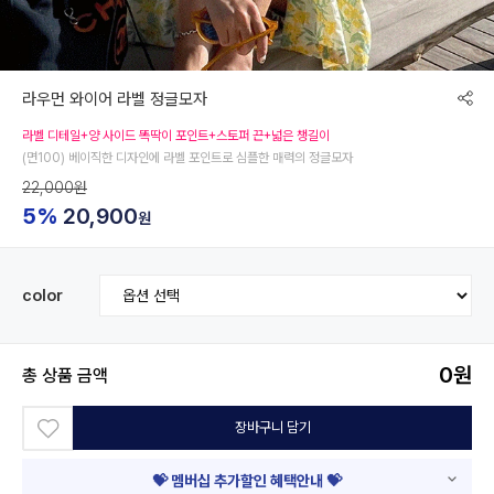
라우먼 와이어 라벨 정글모자
라벨 디테일+양 사이드 똑딱이 포인트+스토퍼 끈+넓은 챙길이
(면100) 베이직한 디자인에 라벨 포인트로 심플한 매력의 정글모자
22,000원
5%
20,900
원
color
0
원
총 상품 금액
장바구니 담기
💝 멤버십 추가할인 혜택안내 💝