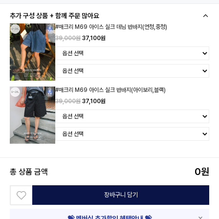
추가 구성 상품 + 함께 주문 많아요
#매크리 M69 아이스 실크 데님 반바지(연청,중청)
39,000원
37,100원
#매크리 M69 아이스 실크 반바지(아이보리,블랙)
39,000원
37,100원
0
원
총 상품 금액
장바구니 담기
💝 멤버십 추가할인 혜택안내 💝