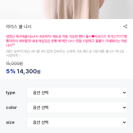
아이스 쿨 나시
엄청난 재구매율!!👍44~88까지! 세트로 착용 가능한 팬티 출시♥빅사이즈 추가:)♡♡♡찜
통더위의 세부촬영 내내 매일입은 왕뽕 에어컨 나시~정말 시원하고 불륨이 극대화되는 마법
나시^^
(패드 탈부착가능) 바디를 부드럽게 감싸주는 소재와 가슴 패드로 더운여름 쿨나시 하나로
시원하게 ~
15,000원
5%
14,300
원
type
color
size