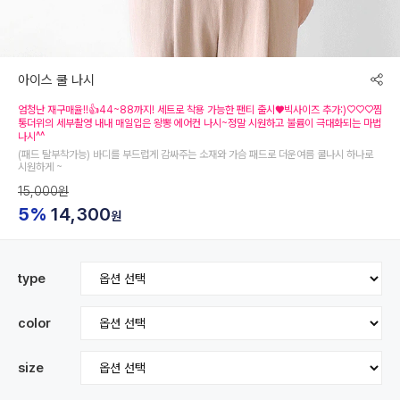
아이스 쿨 나시
엄청난 재구매율!!👍44~88까지! 세트로 착용 가능한 팬티 출시♥빅사이즈 추가:)♡♡♡찜
통더위의 세부촬영 내내 매일입은 왕뽕 에어컨 나시~정말 시원하고 불륨이 극대화되는 마법
나시^^
(패드 탈부착가능) 바디를 부드럽게 감싸주는 소재와 가슴 패드로 더운여름 쿨나시 하나로
시원하게 ~
15,000원
5%
14,300
원
type
color
size