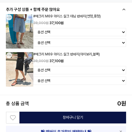
추가 구성 상품 + 함께 주문 많아요
#매크리 M69 아이스 실크 데님 반바지(연청,중청)
39,000원
37,100원
#매크리 M69 아이스 실크 반바지(아이보리,블랙)
39,000원
37,100원
0
원
총 상품 금액
장바구니 담기
💝 멤버십 추가할인 혜택안내 💝