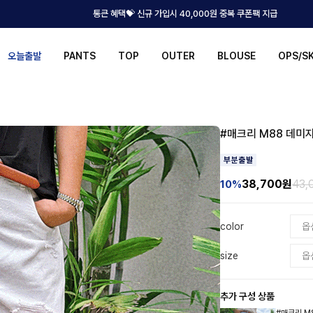
통큰 혜택💝 신규 가입시 40,000원 중복 쿠폰팩 지급
오늘출발
PANTS
TOP
OUTER
BLOUSE
OPS/S
#매크리 M88 데미
38,700
원
43,
10%
color
size
추가 구성 상품