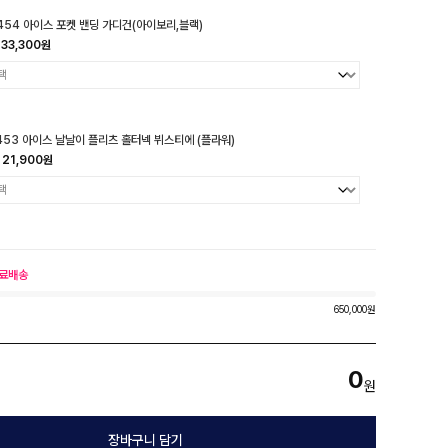
454 아이스 포켓 밴딩 가디건(아이보리,블랙)
33,300원
453 아이스 날날이 플리츠 홀터넥 뷔스티에 (플라워)
21,900원
료배송
650,000원
0
원
장바구니 담기