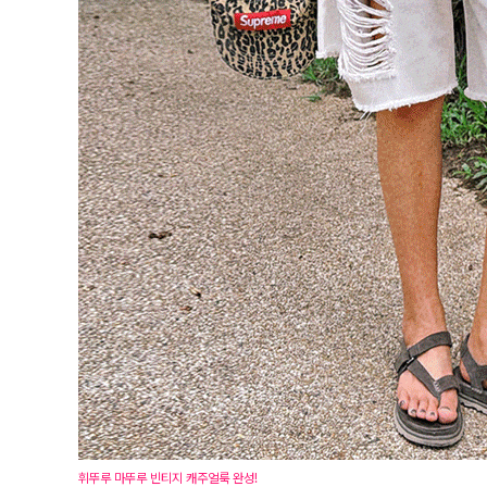
휘뚜루 마뚜루 빈티지 캐주얼룩 완성!