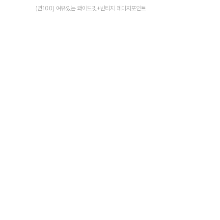
(면100) 여유있는 와이드핏+빈티지 데미지포인트