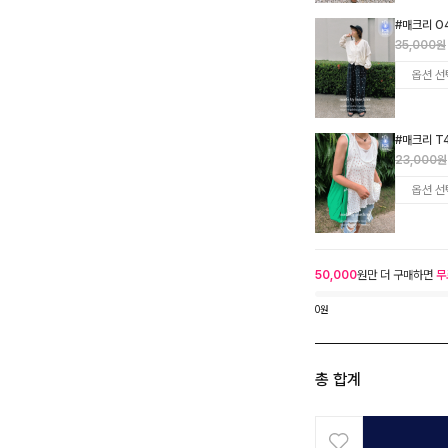
#매크리 O
35,000원
#매크리 T
23,000원
50,000
원만 더 구매하면
무
0원
총 합계