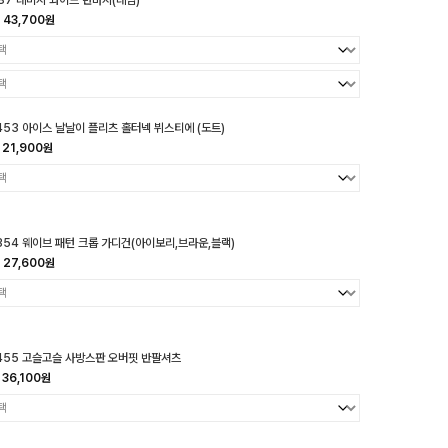
87 데미지 와이드 반바지(데님)
43,700원
453 아이스 날날이 플리츠 홀터넥 뷔스티에 (도트)
21,900원
354 웨이브 패턴 크롭 가디건(아이보리,브라운,블랙)
27,600원
455 고슬고슬 사방스판 오버핏 반팔셔츠
36,100원