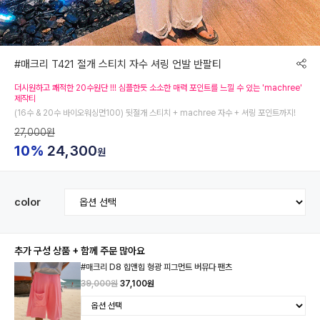
#매크리 T421 절개 스티치 자수 셔링 언발 반팔티
더시원하고 쾌적한 20수원단 !!! 심플한듯 소소한 매력 포인트를 느낄 수 있는 'machree'
제작티
(16수 & 20수 바이오워싱면100) 뒷절개 스티치 + machree 자수 + 셔링 포인트까지!
27,000원
10%
24,300
원
color
추가 구성 상품 + 함께 주문 많아요
#매크리 D8 힙앤힙 형광 피그먼트 버뮤다 팬츠
39,000원
37,100원