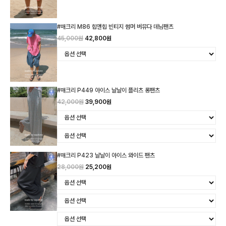
#매크리 M86 힙앤힙 빈티지 썸머 버뮤다 데님팬츠
45,000원
42,800원
#매크리 P449 아이스 날날이 플리츠 롱팬츠
42,000원
39,900원
#매크리 P423 날날이 아이스 와이드 팬츠
28,000원
25,200원