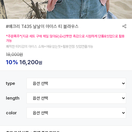
#매크리 T435 날날이 아이스 티 블라우스
*주문폭주*(지금 세트 구매 제일 많아요)👍산뜻한 촉감으로 시원하게 단품&셋업으로 활용
가능
쾌적한 터치감의 아이스 소재+여유있는핏+활용만점 셋업연출가능
18,000원
10%
16,200
원
type
length
color