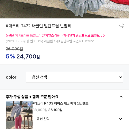
#매크리 T422 래글런 밑단프릴 반팔티
5살은 어려보이는 동안코디😍자연스러운 어깨라인과 밑단프릴로 포인트 up!
(20's 바이오워싱 면100%) 래글런소매+밑단프릴 포인트+3color
26,000원
5%
24,700
원
color
추가 구성 상품 + 함께 주문 많아요
#매크리 P433 아이스 체크 배기 밴딩팬츠
38,000원
36,100원