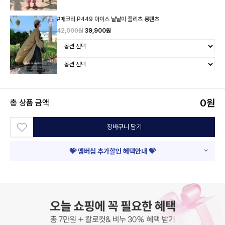
#매크리 P449 아이스 날날이 플리츠 롱팬츠
42,000원
39,900원
0
원
총 상품 금액
장바구니 담기
💝 멤버십 추가할인 혜택안내 💝