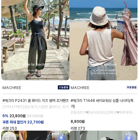
MACHREE
MACHREE
#매크리 P2431 쿨 와이드 치즈 썸머 조거팬츠
#매크리 T1448 바이오워싱 심플 나시티(특
가)
[키작녀,FREE]입는게 더 시원한 쿨아이스 조거
8칼라추가♥[바이오워싱]초특가♥휘뚜루마뚜
5%
23,800
원
25,000원
루 강추!
8,800
원
쿠폰 최대 할인가 22,700원
리뷰
253
리뷰
273