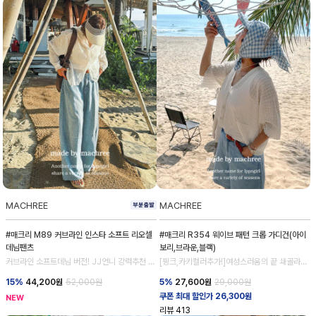
MACHREE
MACHREE
#매크리 M89 커브라인 인스타 소프트 리오셀
#매크리 R354 웨이브 패턴 크롭 가디건(아이
데님팬츠
보리,브라운,블랙)
커브라인 소프트데님 버전! JJ언니 강력추천 데
[핑크,카키컬러추가!]여성스러움의 끝 쇄골라인
님 💕
강조
15%
44,200
원
52,000원
5%
27,600
원
29,000원
쿠폰 최대 할인가 26,300원
NEW
리뷰
413