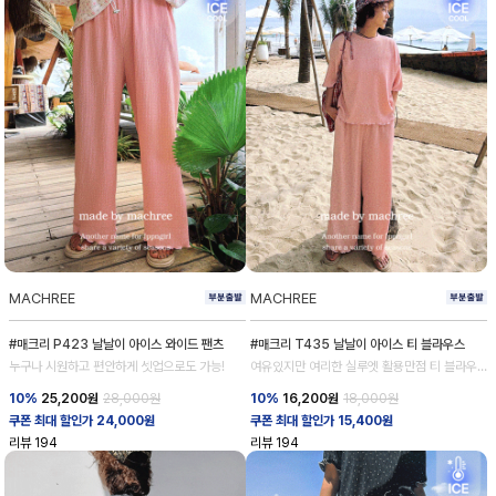
MACHREE
MACHREE
#매크리 P423 날날이 아이스 와이드 팬츠
#매크리 T435 날날이 아이스 티 블라우스
누구나 시원하고 편안하게 셋업으로도 가능!
여유있지만 여리한 실루엣 활용만점 티 블라우
스
10%
25,200
원
28,000원
10%
16,200
원
18,000원
쿠폰 최대 할인가 24,000원
쿠폰 최대 할인가 15,400원
리뷰
194
리뷰
194