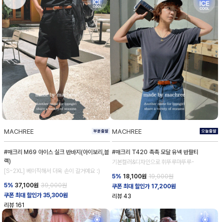
MACHREE
MACHREE
#매크리 M69 아이스 실크 반바지(아이보리,블
#매크리 T420 촉촉 모달 유넥 반팔티
랙)
기본컬러&디자인으로 휘뚜루마뚜루-
[S~2XL] 베이직해서 더욱 손이 갈거예요 :)
5%
18,100
원
19,000원
5%
37,100
원
39,000원
쿠폰 최대 할인가 17,200원
쿠폰 최대 할인가 35,300원
리뷰
43
리뷰
161