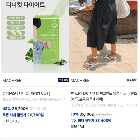
MACHREE
MACHREE
뷰티몬스터 디너컷 (체지방 CUT)
#매크리 D6 힙앤힙 피그먼트 와플 버뮤다 팬츠
(레드,블루,다크네이비)
♥칼로컷과 찰떡궁합 SET♥체지방감소+항산
화
소장가치100% 6color, 이쁜걸 시그니처 라인
43%
29,700
원
52,000원
10%
35,100
원
39,000원
쿠폰 최대 할인가 20,790원
쿠폰 최대 할인가 33,400원
리뷰
1,403
리뷰
184