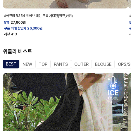
#매크리 R354 웨이브 패턴 크롭 가디건(핑크,카키)
5%
27,600
원
쿠폰 최대 할인가 26,300원
리뷰
413
위클리 베스트
BEST
NEW
TOP
PANTS
OUTER
BLOUSE
OPS/S