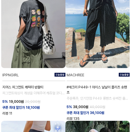
IPPNGIRL
MACHREE
지어스 피그먼트 캐릭터 반팔티
#매크리 P449-1 아이스 날날이 플리츠 숏팬
츠
피그먼트워싱이 개성을 더해주어 캐쥬얼 코디완
성
주문폭주, 인기만점 P449 롱팬츠 숏버전 출시!
5%
19,000
원
20,000원
💕
5%
38,000
원
40,000원
쿠폰 최대 할인가 18,100원
쿠폰 최대 할인가 36,100원
리뷰
11
리뷰
135