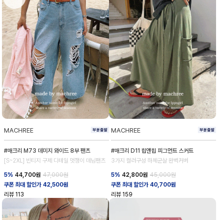
MACHREE
MACHREE
#매크리 M73 데미지 와이드 8부 팬츠
#매크리 D11 힙앤힙 피그먼트 스커트
[S~2XL] 빈티지 구제 디테일 멋쟁이 데님팬츠
3가지 컬러구성 하체군살 완벽커버
5%
44,700
원
47,000원
5%
42,800
원
45,000원
쿠폰 최대 할인가 42,500원
쿠폰 최대 할인가 40,700원
리뷰
113
리뷰
159