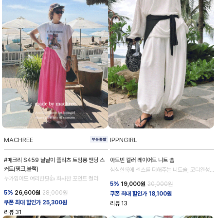
MACHREE
IPPNGIRL
#매크리 S459 날날이 플리츠 트임롱 밴딩 스
아드빈 컬러 레이어드 니트 숄
커트(핑크,블랙)
심심한룩에 센스를 더해주는 니트숄, 코디완성
도 업!
누가입어도 여리한핏👍 화사한 포인트 컬러
5%
19,000
원
20,000원
5%
26,600
원
28,000원
쿠폰 최대 할인가 18,100원
쿠폰 최대 할인가 25,300원
리뷰
13
리뷰
31