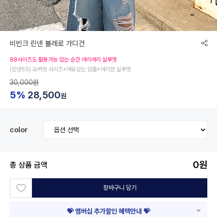
비빈크 린넨 볼레로 가디건
88사이즈도 활용가능 입는 순간 여리여리 실루엣
(린넨65) 오버핏 사이즈+여유있는 암홀+여리한 실루엣
30,000원
5%
28,500
원
color
0
원
총 상품 금액
장바구니 담기
💝 멤버십 추가할인 혜택안내 💝