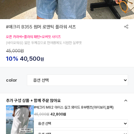
#매크리 B355 썸머 로맨틱 플라워 셔츠
오픈 카라넥+플라워 패턴+오버핏 사이즈
(바이오워싱) 얇은 두께감으로 한여름에도 시원한 실루엣
45,000원
10%
40,500
원
color
추가 구성 상품 + 함께 주문 많아요
#매크리 M62 아이스 실크 와이드 8부팬츠(아이보리,블랙)
45,000원
42,800원