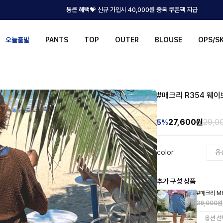
통큰 혜택💝 신규 가입시 40,000원 중복 쿠폰팩 지급
오늘출발
PANTS
TOP
OUTER
BLOUSE
OPS/S
#매크리 R354 웨이
27,600
원
29,0
5%
color
추가 구성 상품
#매크리 M
39,000원