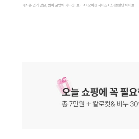
매시즌 인기 많은, 썸머 로맨틱 가디건! 브이넥+오버핏 사이즈+소매&밑단 웨이브