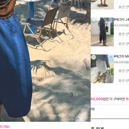
#매크리 J
47,000원
#매크리 M
39,000원
50,000
원만 더 구매하면
무
0원
해드려요!