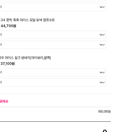
434 쫀득 촉촉 아이스 모달 유넥 점프수트
44,700원
69 아이스 실크 반바지(아이보리,블랙)
37,100원
료배송
650,000원