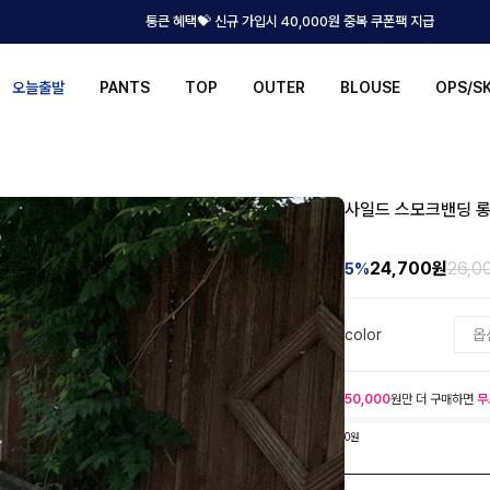
통큰 혜택💝 신규 가입시 40,000원 중복 쿠폰팩 지급
오늘출발
PANTS
TOP
OUTER
BLOUSE
OPS/S
사일드 스모크밴딩 
24,700
원
26,0
5%
color
50,000
원만 더 구매하면
무
0원