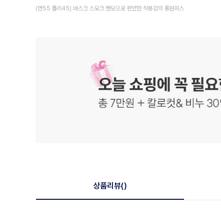
(면55 폴리45) 바스크 스모크 밴딩으로 편안한 착용감의 롱원피스
상품리뷰
()