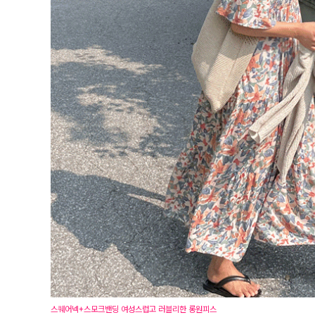
스퀘어넥+스모크밴딩 여성스럽고 러블리한 롱원피스