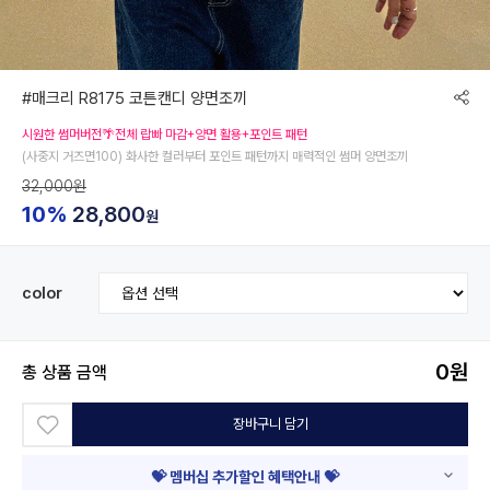
#매크리 R8175 코튼캔디 양면조끼
시원한 썸머버전🌴전체 랍빠 마감+양면 활용+포인트 패턴
(사중지 거즈면100) 화사한 컬러부터 포인트 패턴까지 매력적인 썸머 양면조끼
32,000원
10%
28,800
원
color
0
원
총 상품 금액
장바구니 담기
💝 멤버십 추가할인 혜택안내 💝