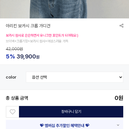
아리킨 보카시 크롭 가디건
보카시 원사로 은은하면서 유니크한 포인트가 되어줘요:)
브이넥+크롭기장+보카시 원사+여성스러움 가득
42,000원
5%
39,900
원
color
0
원
총 상품 금액
장바구니 담기
💝 멤버십 추가할인 혜택안내 💝